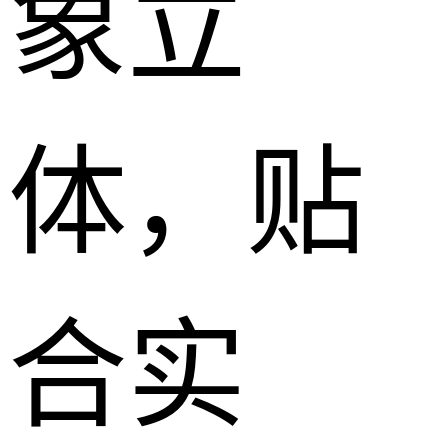
象立
体，贴
合实