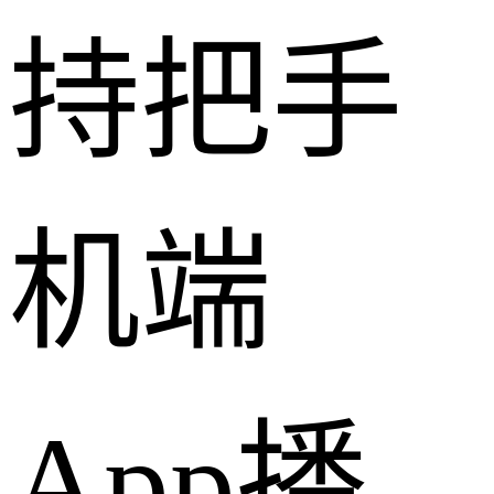
持把手
机端
App播