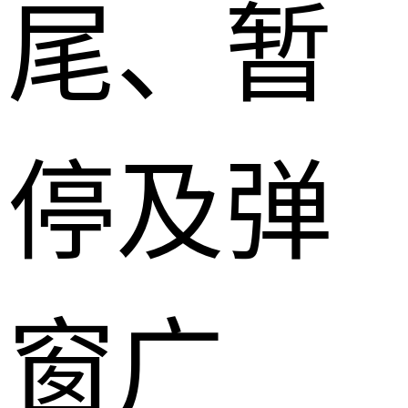
尾、暂
停及弹
窗广