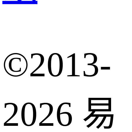
©2013-
2026 易