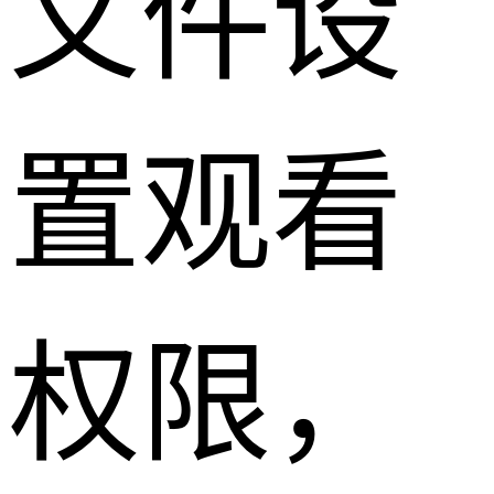
文件设
置观看
权限，