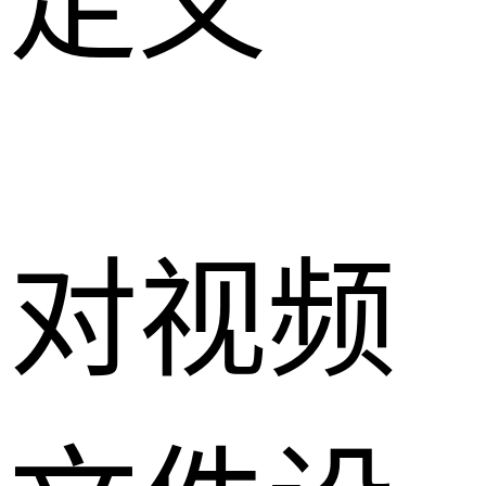
定义
对视频