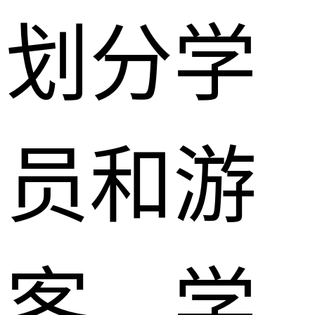
划分学
员和游
客，学