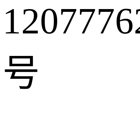
1207776
号