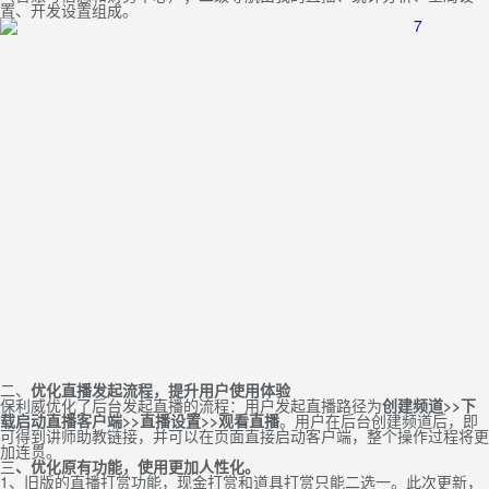
置、开发设置组成。
二、
优化
直播发起
流程
，提升
用户
使用
体验
保利威优化了后台发起直播的流程：用户发起直播路径为
创建频道
>>
下
载启动直播客户端
>>
直播设置
>>
观看直播
。用户在后台创建频道后，即
可得到讲师助教链接，并可以在页面直接启动客户端，整个操作过程将更
加连贯。
三
、优化
原有功能，使用更加人性化。
1、旧版的直播打赏功能，现金打赏和道具打赏只能二选一。此次更新，