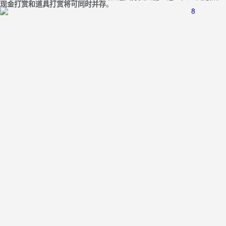
现金打赏
和
道具打赏
将可
同时并存
。