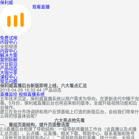
保利威
观看直播
免费试用
内容中心
全部频道
内容中心
解决方案
案例拆解
行业前沿
产品动态
大咖分享
课程中心
常见问题
保利威直播后台新版即将上线，六大看点汇总
2018-04-26 16:32:44
|
产品动态
直播监控
视频直播系统
五年技术沉淀，保利威直播系统以用户需求为导向，在更新迭代中臻于完
善。5月份，保利威直播后台也将迎来新的版本，全面升级视频功能和后
台操作。
建立在充分市场调研和用户反馈基础上打造的新版后台，会给我们带来什
么样的惊喜体验呢？
六大亮点抢先看
一、
重组
页面
结构，提升
页面整洁度
2.0直播后台梳理了导航结构：一级导航将囊括工作台（含直播以及点播
汇总页面）、云点播、云直播、相关下载、帮助中心、联系客服和账号
（含账号信息和财务中心）；二级导航由我的直播、统计分析、全局设