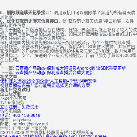
5、
删除频道聊天记录接口：
调用该接口可以删除单个频道的所有聊天信
息记录；
6、
优化获取历史聊天信息
接口，
使“获取历史聊天信息”接口能够一次性
获取更多信息。
相比于旧版，新版直播后台在结构、逻辑、界面和功能上都有了较大的改
观，给用户提供了更加优质的体验。如果您在使用新版直播后台的过程中
遇到任何问题，可在线咨询客服哦。
保利威是国内技术领先的SaaS级云视频服务商，为企业提供视频直播、
视频托管、平台私有化等解决方案，提供API、SDK技术支持，并拥有国
家专利级别的Playsafe®视频版权保护体系及三套CDN加速，致力为用户
提供稳定、安全、快速的企业级云视频服务。目前已服务了超过45000家
企业机构。
0
上一篇:
云直播产品动态-保利威大班课及Android推流SDK重要更新
下一篇:
云直播产品动态-保利威直播后台重大更新
相关文章
保利威入选2025全国企业“人工智能+”行动创新案例
视频直播延迟高？您可能需要选择更合适的方案
新用户免费试用
企业级定制
7x24小时客服
1v1专家服务
立即注册，免费试用
访问电脑版
电话：400-158-8816
微信：polyvideo
邮箱：service@polyv.net
地址：
广州
北京
上海
长沙
©2013-2026 易方信息科技股份有限公司版权所有
ICP证粤B2-20182540
|
粤公网安备 44011302001506号