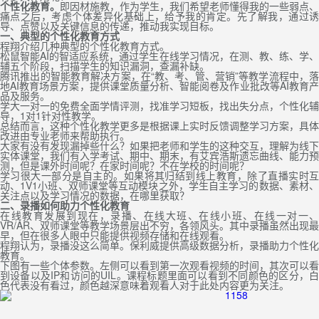
个性化教育。
即因材施教，作为学生，我们希望老师懂得我的一些弱点、
痛点之后，考虑个体差异化基础上，给予我的肯定。先了解我，通过诱
导、点赞以及关键信息的传递，推动我实现目标。
一、
典型的个性化教育方式
程翔介绍几种典型的个性化教育方式。
松鼠智能AI的智适应系统，通过学生在线学习情况，在测、教、练、学、
辅五个阶段，扫描学生的知识漏洞，查漏补缺。
腾讯推出的智能教育解决方案，在“教、考、管、营销”等教学流程中，落
地AI教育场景方案，提供课堂质量分析、智能阅卷及作业批改等AI教育产
品及服务。
学大一对一的免费全面学情评测，找准学习短板，找出失分点，个性化辅
导，1对1针对性教学。
总结而言，这种个性化教学更多是根据课上实时反馈调整学习方案，具体
改进由专业老师来帮助执行。
大家有没有发现漏掉些什么？如果把老师和学生的这种交互，理解为线下
实体课堂，我们有入学考试、期中、期末，有艾宾浩斯遗忘曲线、能力预
测，但是课外时间呢？在家时间呢？不在学校的时间呢？
学习很大一部分是自主的。如果将其归结到线上教育，除了直播实时互
动、1V1小班、双师课堂等互动模块之外，学生自主学习的数据、素材、
关注点以及学习情况的数据，在哪里获取？
二、
录播如何助力个性化教育
在线教育发展到现在，录播、在线大班、在线小班、在线一对一、
VR/AR、双师课堂等教学场景层出不穷，各领风头。其中录播虽然出现最
早，但在很多人眼中只能提供视频存储和在线观看。
程翔认为，录播没这么简单。保利威提供高级数据分析，录播助力个性化
教育。
下图有一些个体参数。左侧可以看到第一次观看视频的时间，其次可以看
到设备以及IP和访问的UIL。课程标题里面可以看到不同颜色的区分，白
色代表没有看过，颜色越深意味着观看人对于此处内容更为关注。