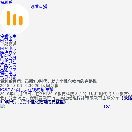
保利威
观看直播
免费试用
内容中心
全部频道
内容中心
解决方案
案例拆解
行业前沿
产品动态
大咖分享
课程中心
常见问题
保利威程翔：录播3.0时代，助力个性化教育的完整性
2019-12-03 10:30:26
|
大咖分享
POLYV
保利威
在线教育
录播
2019年11月25日，在GET2019教育科技大会的「后厂时代的职业教育机
会」分会场上，保利威教育行业高级经理程翔带来教育主题分享
《录
3.0时代，助力个性化教育的完整性》
。