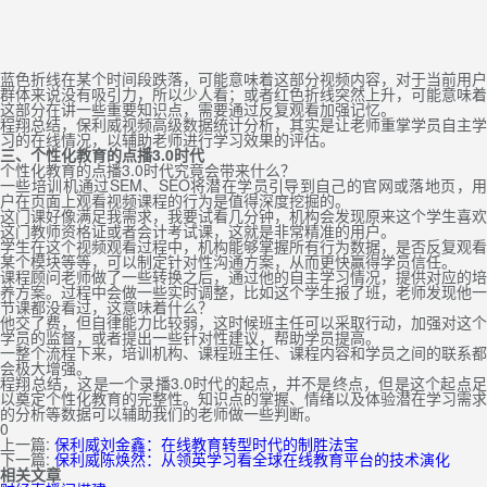
蓝色折线在某个时间段跌落，可能意味着这部分视频内容，对于当前用户
群体来说没有吸引力，所以少人看；或者红色折线突然上升，可能意味着
这部分在讲一些重要知识点，需要通过反复观看加强记忆。
程翔总结，保利威视频高级数据统计分析，其实是让老师重掌学员自主学
习的在线情况，以辅助老师进行学习效果的评估。
三、
个性化教育的点播3.0时代
个性化教育的点播3.0时代究竟会带来什么？
一些培训机通过SEM、SEO将潜在学员引导到自己的官网或落地页，用
户在页面上观看视频课程的行为是值得深度挖掘的。
这门课好像满足我需求，我要试看几分钟，机构会发现原来这个学生喜欢
这门教师资格证或者会计考试课，这就是非常精准的用户。
学生在这个视频观看过程中，机构能够掌握所有行为数据，是否反复观看
某个模块等等，可以制定针对性沟通方案，从而更快赢得学员信任。
课程顾问老师做了一些转换之后，通过他的自主学习情况，提供对应的培
养方案。过程中会做一些实时调整，比如这个学生报了班，老师发现他一
节课都没看过，这意味着什么？
他交了费，但自律能力比较弱，这时候班主任可以采取行动，加强对这个
学员的监督，或者提出一些针对性建议，帮助学员提高。
一整个流程下来，培训机构、课程班主任、课程内容和学员之间的联系都
会极大增强。
程翔总结，这是一个录播3.0时代的起点，并不是终点，但是这个起点足
以奠定个性化教育的完整性。知识点的掌握、情绪以及体验潜在学习需求
的分析等数据可以辅助我们的老师做一些判断。
0
上一篇:
保利威刘金鑫：在线教育转型时代的制胜法宝
下一篇:
保利威陈焕然：从领英学习看全球在线教育平台的技术演化
相关文章