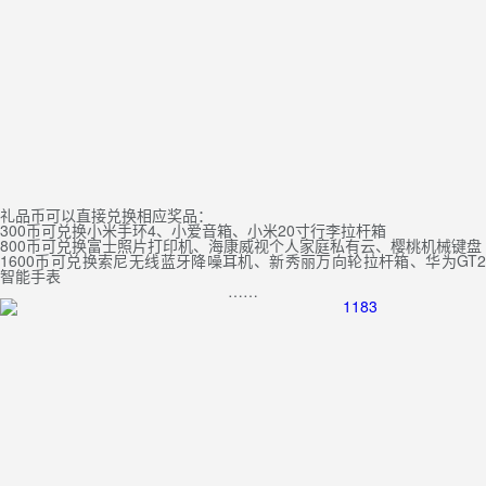
礼品币可以直接兑换相应奖品：
300币可兑换小米手环4、小爱音箱、小米20寸行李拉杆箱
800币可兑换富士照片打印机、海康威视个人家庭私有云、樱桃机械键盘
1600币可兑换索尼无线蓝牙降噪耳机、新秀丽万向轮拉杆箱、华为GT2
智能手表
……