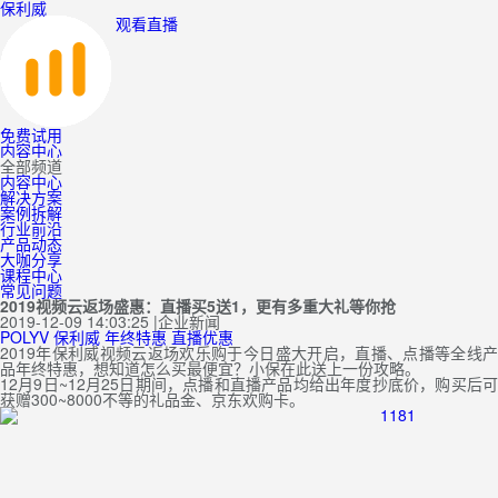
保利威
观看直播
免费试用
内容中心
全部频道
内容中心
解决方案
案例拆解
行业前沿
产品动态
大咖分享
课程中心
常见问题
2019视频云返场盛惠：直播买5送1，更有多重大礼等你抢
2019-12-09 14:03:25
|
企业新闻
POLYV
保利威
年终特惠
直播优惠
2019年保利威视频云返场欢乐购于今日盛大开启，直播、点播等全线产
品年终特惠，想知道怎么买最便宜？小保在此送上一份攻略。
12月9日~12月25日期间，点播和直播产品均给出年度抄底价，购买后可
获赠300~8000不等的礼品金、京东欢购卡。