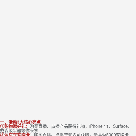
一、活动3大核心亮点
①购物赠好礼：
购买直播、点播产品获得礼物，iPhone 11、Surface、
戴森吸尘器等你来拿
②
返京东欢购卡：
购买直播、点播套餐均可获赠，最高返5000欢购卡