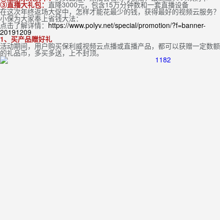
③
直播大礼包：
直降3000元，包含15万分钟数和一套直播设备
在这次年终返场大促中，怎样才能花最少的钱，获得最好的视频云服务？
小保为大家奉上省钱大法：
点击了解详情：
https://www.polyv.net/special/promotion/?f=banner-
20191209
1、买产品赠好礼
活动期间，用户购买保利威视频云点播或直播产品，都可以获赠一定数额
的礼品币，多买多送，上不封顶。