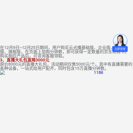
在12月9日~12月25日期间，用户购买云点播基础版、企业版、大客户
立即咨询
版、旗舰版，在页面上加购分钟数，即可获得一定数量的京东欢购卡。
购买相应产品后，可咨询客服领取。
3、直播大礼包直降3000元
原价8000元的直播大礼包，活动期间仅售5000元/个。其中有直播需要的
各种设备，一站式给用户配齐，同时包含15万直播分钟数。