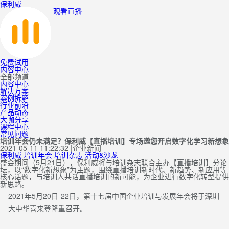
保利威
观看直播
免费试用
内容中心
全部频道
内容中心
解决方案
案例拆解
行业前沿
产品动态
大咖分享
课程中心
常见问题
培训年会仍未满足？保利威【直播培训】专场邀您开启数字化学习新想象
2021-05-11 11:22:32
|
企业新闻
保利威
培训年会
培训杂志
活动&沙龙
盛会期间（5月21日），保利威将与培训杂志联合主办【直播培训】分论
坛，以“数字化新想象”为主题，围绕直播培训新时代、新趋势、新应用等
核心话题，与培训人共话直播培训的新可能，为企业进行数字化转型提供
新思路。
2021年5月20日-22日，第十七届中国企业培训与发展年会将于深圳
大中华喜来登隆重召开。