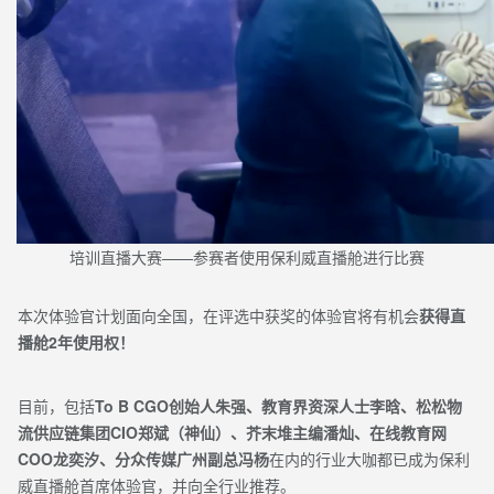
培训
直播
大赛——参赛者使用保利威直播舱进行比赛
本次体验官计划面向全国，在评选中获奖的体验官将有机会
获得直
播舱2年使用权！
目前，包括
To B CGO创始人朱强、教育界资深人士李晗、松松物
流供应链集团CIO郑斌（神仙）、芥末堆主编潘灿、在线教育网
COO龙奕汐、分众传媒广州副总冯杨
在内的行业大咖都已成为保利
威直播舱首席体验官，并向全行业推荐。