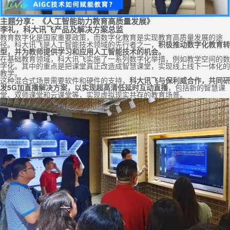
主题分享：《人工智能助力教育高质量发展》
李礼，科大讯飞产品及解决方案总监
教育数字化是国家重要政策，而数字化教育是实现教育高质量发展的途
径。科大讯飞是人工智能技术领域的先行者之一，
积极推动数字化教育转
型，并
为教师提供学习和应用人工智能技术的机会。
在基础教育领域，科大讯飞实施了一系列数字化举措，例如教学空间的数
字化。其中的重点是把课堂真正改造成智慧课堂，实现线上线下一体化的
教学。
这种混合式场景需要软件和硬件的支持，
科大讯飞与保利威合作，共同研
发5G加直播解决方案，以实现超高清低延时互动直播
，包括新的智慧课
堂、双师课堂和云课堂等，实现虚拟现实共存的教育场景。