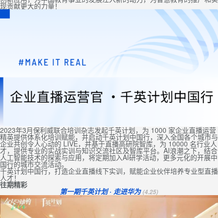
现贡献更大的力量！
2023年3月保利威联合培训杂志发起千英计划，为 1000 家企业直播运营
精英提供体系化培训赋能，并启动千英计划中国行，深入全国各个城市与
企业共创令人心动的 LIVE，并基于直播高研院智库，为 10000 名行业人
才，提供专业的实战实训与知识交流社区及智库平台。AI浪潮之下，结合
人工智能技术的探索与应用，将定期加入AI研学活动，更多元化的开展中
国行的城市交流活动。
千英计划中国行，打造企业直播线下实训，赋能企业伙伴培养专业型直播
人才！
往期精彩
第一期千英计划 · 走进华为
(4.25)