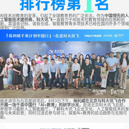
AI技术对教育的变革，引起了全球教育界的广泛关注。作为
中国领先的人
工智能技术提供商，科大讯飞
一直致力于AI技术在教育领域的应用和创
新，其语音识别、语音合成、智能教育等多项技术已经在国内外多个领域
得到广泛应用。
继走进华为与百度研学后，8月3日下午，
保利威在北京与科大讯飞合作
开展一场千英中国行「AI+教育」的研学沙龙，
走进北京科大讯飞总部，
参观学习最新人工智能展厅，了解科大讯飞企业文化、人工智能技术的发
展与未来前景；同时沉浸式参与研习，探索AI+教育的前沿趋势与无限可
能。