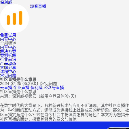
保利威
观看直播
免费试用
内容中心
全部频道
内容中心
解决方案
案例拆解
行业前沿
产品动态
大咖分享
课程中心
常见问题
社区直播是什么意思
2024-07-25 05:39:01
|
常见问题
云直播
企业直播
保利威
公众号直播
社区直播是什么意思
来源：保利威视频云（新用户登录体验7天）
—
在数字时代的大背景下，各种新兴技术与应用不断涌现，其中社区直播作
为一种创新的互动方式，逐渐成为连接线上社群成员的新桥梁。那么，社
区直播究竟是什么？它在当今社会中扮演着怎样的角色？本文将为您揭开
社区直播的面纱，探索其背后的意义与价值。