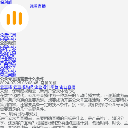
保利威
观看直播
免费试用
内容中心
全部频道
内容中心
解决方案
案例拆解
行业前沿
产品动态
大咖分享
课程中心
常见问题
公众号直播需要什么条件
2024-07-25 06:08:45
|
常见问题
云直播
云直播系统
企业培训平台
企业直播
来源：保利威视频云（新用户登录体验7天）
在数字化时代，公众号直播作为一种新兴的互动传播方式，正逐渐成为品
牌与用户沟通的重要渠道。想要成功开展公众号直播活动，不仅需要精心
策划内容，还需要具备一定的技术条件。接下来，我们将探讨公众号直播
需要满足的几个关键条件。
一、明确目标与规划
进行公众号直播前，首要明确直播的目标是什么，是产品推广、知识分
享、还是客户互动？根据目标制定详细的直播计划，包括时间、时长、主
题、嘉宾邀请等，确保每一步都围绕目标进行。