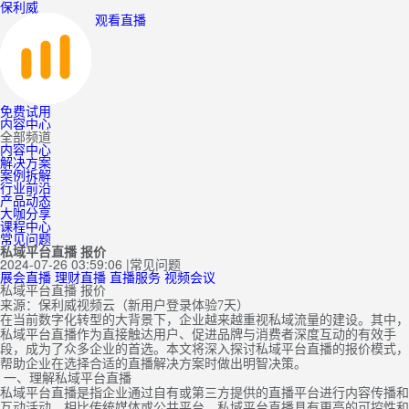
保利威
观看直播
免费试用
内容中心
全部频道
内容中心
解决方案
案例拆解
行业前沿
产品动态
大咖分享
课程中心
常见问题
私域平台直播 报价
2024-07-26 03:59:06
|
常见问题
展会直播
理财直播
直播服务
视频会议
私域平台直播 报价
来源：保利威视频云（新用户登录体验7天）
在当前数字化转型的大背景下，企业越来越重视私域流量的建设。其中，
私域平台直播作为直接触达用户、促进品牌与消费者深度互动的有效手
段，成为了众多企业的首选。本文将深入探讨私域平台直播的报价模式，
帮助企业在选择合适的直播解决方案时做出明智决策。
一、理解私域平台直播
私域平台直播是指企业通过自有或第三方提供的直播平台进行内容传播和
互动活动。相比传统媒体或公共平台，私域平台直播具有更高的可控性和