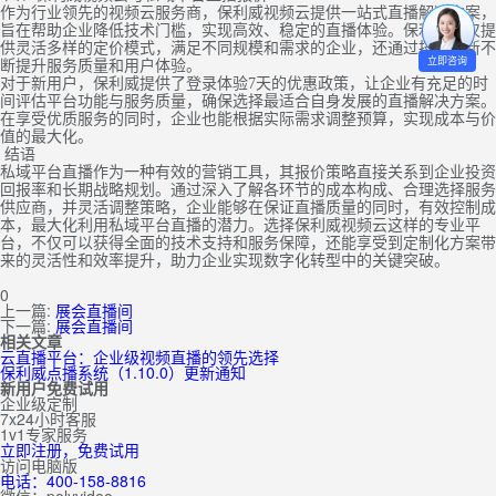
作为行业领先的视频云服务商，保利威视频云提供一站式直播解决方案，
旨在帮助企业降低技术门槛，实现高效、稳定的直播体验。保利威不仅提
供灵活多样的定价模式，满足不同规模和需求的企业，还通过技术创新不
立即咨询
断提升服务质量和用户体验。
对于新用户，保利威提供了登录体验7天的优惠政策，让企业有充足的时
间评估平台功能与服务质量，确保选择最适合自身发展的直播解决方案。
在享受优质服务的同时，企业也能根据实际需求调整预算，实现成本与价
值的最大化。
结语
私域平台直播作为一种有效的营销工具，其报价策略直接关系到企业投资
回报率和长期战略规划。通过深入了解各环节的成本构成、合理选择服务
供应商，并灵活调整策略，企业能够在保证直播质量的同时，有效控制成
本，最大化利用私域平台直播的潜力。选择保利威视频云这样的专业平
台，不仅可以获得全面的技术支持和服务保障，还能享受到定制化方案带
来的灵活性和效率提升，助力企业实现数字化转型中的关键突破。
0
上一篇:
展会直播间
下一篇:
展会直播间
相关文章
云直播平台：企业级视频直播的领先选择
保利威点播系统（1.10.0）更新通知
新用户免费试用
企业级定制
7x24小时客服
1v1专家服务
立即注册，免费试用
访问电脑版
电话：400-158-8816