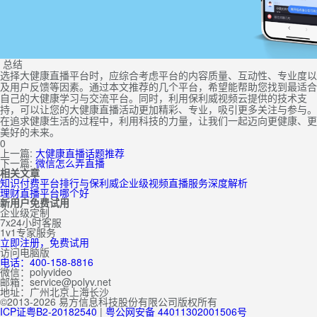
总结
选择大健康直播平台时，应综合考虑平台的内容质量、互动性、专业度以
及用户反馈等因素。通过本文推荐的几个平台，希望能帮助您找到最适合
自己的大健康学习与交流平台。同时，利用保利威视频云提供的技术支
持，可以让您的大健康直播活动更加精彩、专业，吸引更多关注与参与。
在追求健康生活的过程中，利用科技的力量，让我们一起迈向更健康、更
美好的未来。
0
上一篇:
大健康直播话题推荐
下一篇:
微信怎么弄直播
相关文章
知识付费平台排行与保利威企业级视频直播服务深度解析
理财直播平台哪个好
新用户免费试用
企业级定制
7x24小时客服
1v1专家服务
立即注册，免费试用
访问电脑版
电话：400-158-8816
微信：polyvideo
邮箱：service@polyv.net
地址：
广州
北京
上海
长沙
©2013-2026 易方信息科技股份有限公司版权所有
ICP证粤B2-20182540
|
粤公网安备 44011302001506号