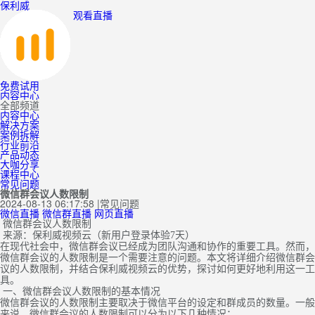
保利威
观看直播
免费试用
内容中心
全部频道
内容中心
解决方案
案例拆解
行业前沿
产品动态
大咖分享
课程中心
常见问题
微信群会议人数限制
2024-08-13 06:17:58
|
常见问题
微信直播
微信群直播
网页直播
微信群会议人数限制
来源：保利威视频云（新用户登录体验7天）
在现代社会中，微信群会议已经成为团队沟通和协作的重要工具。然而，
微信群会议的人数限制是一个需要注意的问题。本文将详细介绍微信群会
议的人数限制，并结合保利威视频云的优势，探讨如何更好地利用这一工
具。
一、微信群会议人数限制的基本情况
微信群会议的人数限制主要取决于微信平台的设定和群成员的数量。一般
来说，微信群会议的人数限制可以分为以下几种情况：