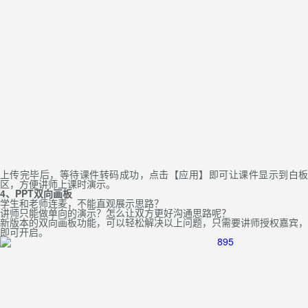
上传完毕后，等待课件转码成功，点击【应用】即可让课件显示到白板
区，方便讲师上课时演示。
4、PPT双向画板
学生和老师连麦，不能直观展示思路？
讲师只能做单向的演示？怎么让双方更好沟通思路呢？
新版本的双向画板功能，可以轻松解决以上问题，只需要讲师授权嘉宾，
即可开启。