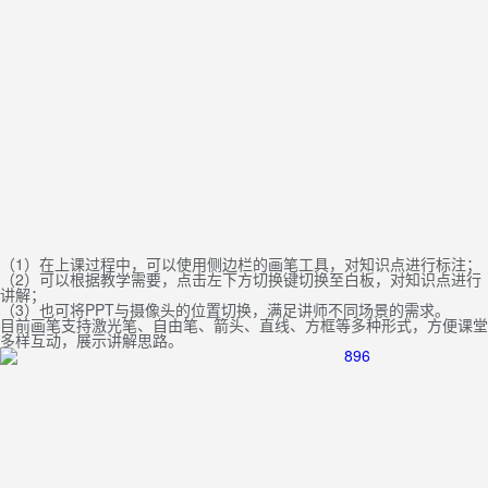
（1）在上课过程中，可以使用侧边栏的画笔工具，对知识点进行标注；
（2）可以根据教学需要，点击左下方切换键切换至白板，对知识点进行
讲解；
（3）也可将PPT与摄像头的位置切换，满足讲师不同场景的需求。
目前画笔支持激光笔、自由笔、箭头、直线、方框等多种形式，方便课堂
多样互动，展示讲解思路。