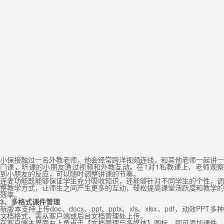
小保接触过一名外教老师，他会经常跨洋视频连线，和其他老师一起讲一
门课，听课的小朋友通过视频和外教互动。在1对1私教课上，老师观察
到小朋友的反应，可以随时调整讲课的节奏。
连麦功能既能够保证学生充分吸收知识，还能够针对不同学生的个性，调
整教学方式，让师生之间产生更多的互动，轻松提高课堂活跃度和教学的
效率。
3、多格式课件管理
新版本支持上传doc、docx、ppt、pptx、xls、xlsx、pdf，动效PPT多种
文档格式，需从客户端或后台文档管理处上传。
在客户端主界面右上角点击【文档管理与多媒体】图标，即可添加课件。