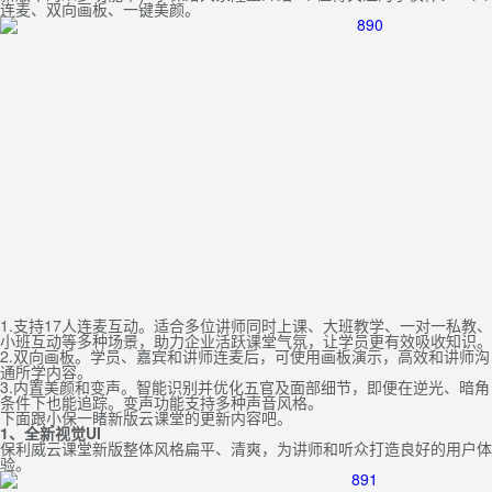
连麦、双向画板、一键美颜。
1.支持17人连麦互动。适合多位讲师同时上课、大班教学、一对一私教、
小班互动等多种场景，助力企业活跃课堂气氛，让学员更有效吸收知识。
2.双向画板。学员、嘉宾和讲师连麦后，可使用画板演示，高效和讲师沟
通所学内容。
3.内置美颜和变声。智能识别并优化五官及面部细节，即便在逆光、暗角
条件下也能追踪。变声功能支持多种声音风格。
下面跟小保一睹新版云课堂的更新内容吧。
1、全新视觉UI
保利威云课堂新版整体风格扁平、清爽，为讲师和听众打造良好的用户体
验。