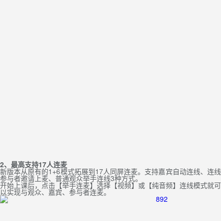
2、最高支持17人连麦
新版本从原有的1+6模式拓展到17人同屏连麦。支持嘉宾自动连线、连线
参与者邀请上麦、普通观众举手连线3种方式。
开始上课后，点击【举手连麦】选择【视频】或【纯音频】连线模式就可
以实现与观众、嘉宾、参与者连麦。