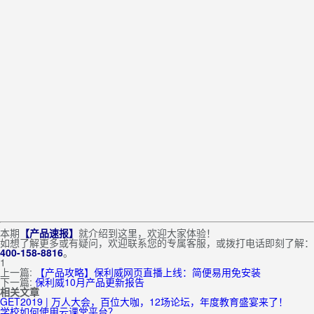
本期
【产品速报】
就介绍到这里，欢迎大家体验！
如想了解更多或有疑问，欢迎联系您的专属客服，或拨打电话即刻了解：
400-158-8816
。
1
上一篇:
【产品攻略】保利威网页直播上线：简便易用免安装
下一篇:
保利威10月产品更新报告
相关文章
GET2019 | 万人大会，百位大咖，12场论坛，年度教育盛宴来了！
学校如何使用云课堂平台？