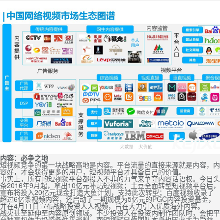
内容：必争之地
短视频竞争的第一块战略高地是内容。平台流量的直接来源就是内容，内
容好，才会获得更多的用户，短视频平台才具备自己的价值。
事实上，所有的短视频平台都投入不菲的力气来争夺内容话语权。今日头
条2016年9月起，拿出10亿元补贴短视频；土豆全面转型短视频平台后，
宣布将投入20亿元现金打造大鱼计划，支持此次转型；百度视频收录了
超过6亿条视频内容，还启动了一期规模为5亿元的PGC内容投资基金，
并在4月11日宣布战略投资人人视频，旨在大力引入优质海外内容。
战火甚至延伸至内容原创领域。不少投资人在投资内制作团队时，会把平
台独享权作为投资条件来谈判。而短视频制作团队本身也因此大为受益，