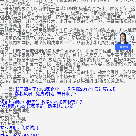
三方CDN服务商——星域CDN。
小米电视的极清专区就依托于星域CDN的“极速高清”技术。顾名思义，这
一技术能做到“双高”，即高速+高清。“极速高清”的核心原理是依托星域
CDN的共享经济云计算网络，搭建传输距离近至1km的“无限节点”，并利
用冗余编码、并行传输等技术，避开骨干网的传输压力，保证高清视频内
容能够高速、稳定地进行传输。
实测结果显示，小米电视能够向用户提供极清水平的视频内容，并保证流
畅播放，流畅度可达99.9%。人气最高的热播剧集，即便在弱网环境下，
卡顿率仍然可低至0.01%左右。此外，星域CDN的“极速高清”技术还能降
低视频内容体积，减少传输成本近一半，从而使小米电视拥有更大的竞争
优势。
立即咨询
而这一切都与星域CDN的技术合作密不可分。正因这些优点，星域CDN
目前已被多家视频平台引为合作伙伴。其中包括爱奇艺、快手等代表性企
业，甚至隐隐出现一种以“极速高清”技术为基础的视频生态：星域CDN提
供极清技术，将爱奇艺、快手等短视频平台的高清内容，极致流畅地传输
至小米高清电视、小米盒子的海量用户面前。
足球比赛进入下半场后，比拼的更多是球员的体能、战术合理性、球队默
契度等基本功。短视频领域的下半场开始后，资金、内容的竞争依然还将
延续，但在技术战场上的优势，或许才是获得最终胜利的关键战斗。
0
上一篇:
我们调查了1002家企业，让你看懂2017年云计算市场
下一篇:
版权风暴 | 免费时代，末日来了？
相关文章
遇到短视频“小趋势”，教培机构如何顺势而为
“短视频+电商”玩家不断，路子越走越新
新用户免费试用
企业级定制
7x24小时客服
1v1专家服务
立即注册，免费试用
访问电脑版
电话：400-158-8816