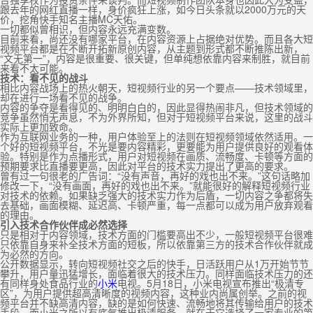
跟去年的网红直播一样，身价疯狂上涨，如今日头条就以2000万元的天
价，挖角快手知名主播MC天佑。
一切都似曾相识，但内容永远充满变数。
目前来看，尚还没有哪家平台，在内容资源上占据绝对优势。而且各大短
视频平台都是在不断开拓新原创内容，从主题到形式都不断推陈出新，
“文无第一”，内容是很重要、很关键，但单纯想依靠内容来制胜，就目前
来看不太可能。
技术：看不见的战斗
相比内容战场上的热火朝天，短视频行业的另一个要点——技术领域里，
却在进行一场看不见的战争。
内容的争夺是看得见的、明明白白的，因此显得热闹非凡，但技术领域的
竞争虽然悄无声息，不为外界所知，但对于短视频平台来说，这里的战斗
实际上更加致命。
作为互联网业务的一种，用户体验至上的法则在短视频领域依然适用。一
个好的短视频平台，不光是要内容精彩，更要能为用户提供良好的观看体
验。特别是作为点播形式，用户对短视频在画质、流畅度、卡顿等方面的
预期要求比直播要更高，因此对平台的技术实力提出了更高的要求。
曾有过一句很老的广告词：“没有声音，再好的戏也出不来。”这句话略加
修改一下，“没有画面，再好的戏也出不来。”就能很好的解释短视频行业
对技术的依赖。如果缺乏强大的技术实力作为后盾，一切内容之争都将失
去基础，画面模糊、延迟高、卡顿严重，每一点都可以成为用户放弃观看
的理由。
引入技术合作伙伴成必然选择
只是相对于内容领域，技术方面的门槛要高出不少，一般短视频平台很难
只依靠自身来补全技术方面的短板，所以依靠第三方的技术合作伙伴就成
为必然的方向。
公开数据显示，转向短视频社交之后的快手，日活跃用户从1万开始节节
攀升，用户量迅猛增长，面临着很大的技术压力。同样面临技术压力的还
有同样身处食品行业的
小米
电视。5月18日，小米电视宣布推出“极清专
区”，为用户提供超高清晰度的视频内容，这种业内尚属创举。之前的视
频平台并不缺高清内容，缺的是如何快速、流畅地将其传输给用户的技术
手段。而小米之所以有底气推出极清服务，就在于它选择了一家专业的第