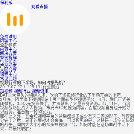
保利威
观看直播
免费试用
内容中心
全部频道
内容中心
解决方案
案例拆解
行业前沿
产品动态
大咖分享
课程中心
常见问题
视频行业的下半场，如何占据先机？
2017-07-27 11:25:13
|
行业前沿
短视频
视频行业
视频资讯
BAT三大巨头的相继入场，吹响了短视频行业的下半场开始的哨声。
3月底，阿里旗下视频网站土豆全面转型短视频平台。4月，腾讯正式关
闭微视，3.5亿元投资快手，并贡献出了大量自身资源。4月11日，百度
视频战略投资人人视频，布局PGC短视频内容，百度视频自身也开始寻
求融资，准备新一轮的发力。
而在此之外，其余短视频平台的背后都或多或少有这三家的影子。阵容划
分完毕之后，真正的鏖战才会来临，可以预见的是，这将是一场空前惨烈
的战争。国内大大小小的众多短视频平台，如何才能在这场血战中活下
来，并最终取胜？