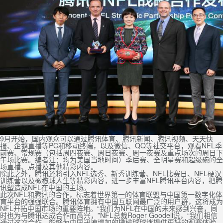
9月开始，国内观众可以通过腾讯体育、腾讯新闻、腾讯视频、天天快
报、企鹅直播等PC和移动终端，以及微信、QQ等社交平台，观看NFL季
前赛、常规赛（包括周四夜赛、周日夜赛、周一夜赛及重点场次的周日下
午场比赛。编者注：均为美国当地时间）季后赛、全明星赛和超级碗的全
场直播、点播及其他精彩内容。
除此之外，腾讯还将引入NFL选秀、新秀训练营、NFL比赛日、NFL硬汉
训练营以及橄榄球人生等精彩内容，进一步丰富NFL腾讯平台内容，把腾
讯塑造成NFL在中国的主场。
此次NFL和腾讯的合作，标志着世界第一的体育联盟与中国第一数字化体
育平台的强强联合。腾讯体育拥有中国互联网最广泛的用户群，这将成为
NFL开拓中国市场的重要阵地。“我们为NFL在中国的未来感到兴奋，同
时也为与腾讯达成合作而高兴，”NFL总裁Roger Goodell说，“我们相信
通过这次合作，能够为中国迅速增加的橄榄球球迷提供更好的观赛体验，