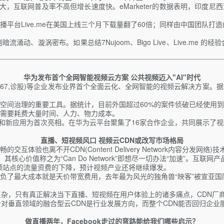
互联网普及率不高但增长速度快。eMarketer的数据表明，印度尼西
ive.me在美国上线三个月下载量翻了60倍；同样由中国团队打造的7Nu
动、漩涡密布。如果总结7Nujoom、Bigo Live、Live.me
华为发布首个全网智能视频云方案 公共视频迈入"AI"时代
0367,诊股)等企业发布业界首个全面云化、全网智能的视频云解决方案
空间治理的重要工具。据统计，目前外国超过60%的案件侦破已经使用
析需要耗费大量时间、人力、物力成本。
新方案和新应用为首次亮相。在华为云平台聚集了16家合作企业，共同展示
直播、短视频风口 视频云CDN或改写市场格局
也离不开CDN(Content Delivery Network内容分发网络)
，其核心价值称之为“Can Do Network”即想尽一切办法“加速”。
频站点的流量资费的下降，预计视频产业还将继续爆发。
负了最大成本就是天价带宽费用，去年最为风光的独角兽“映客”被宣亚国
复杂，只有真正解决当下直播、短视频在用户体验上的诸多痛点，CDN厂
针对垂直领域的融合型云CDN是行业发展方向，而整个CDN能否回归企
做直播两年，Facebook走过的弯路能给我们哪些启示？