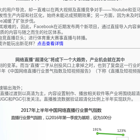
大的用户导流，却一直难以在两大视频及直播竞争对手——Youtube和亚马
自发性生产内容和社区化，始终未能达成预期效果；另一方面，因为未及时跟上的
ve减缓了扩张步伐。
是极其艰难的，因此，Facebook在近期发布两个新项目，通过直接导入
质的内容与随之而生的社区体系。
成为电竞直播巨头；进行体育重大赛事直播与转播。
k或许能玩出新花样？
点击查看详情
网络直播“超清化”将成下一个大趋势，产业机会就在其中
深刻的变革。而当“直播”二字从创投风口上拿掉之时，也到了复盘这一行业
上半年《中国网络直播行业景气指数及短视频报告》（下称《直播及短视频
速输出海外；
直播过渡到以高清为主，内容设置制作、播放相关软件等产业将围绕超清
GC和PGC引发关注。直播推流数据验证超清化比例上半年实现跃升。