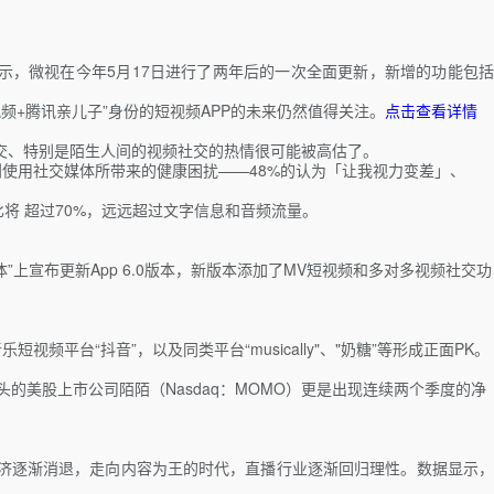
录显示，微视在今年5月17日进行了两年后的一次全面更新，新增的功能包括
频+腾讯亲儿子”身份的短视频APP的未来仍然值得关注。
点击查看详情
社交、特别是陌生人间的视频社交的热情很可能被高估了。
识到使用社交媒体所带来的健康困扰——48%的认为「让我视力变差」、
比将 超过70%，远远超过文字信息和音频流量。
上宣布更新App 6.0版本，新版本添加了MV短视频和多对多视频社交功
台“抖音”，以及同类平台“musically"、"奶糖”等形成正面PK。
美股上市公司陌陌（Nasdaq：MOMO）更是出现连续两个季度的净
经济逐渐消退，走向内容为王的时代，直播行业逐渐回归理性。数据显示，