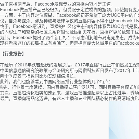
做了直播两年后，Facebook发现专业的直播内容才是王道。
Facebook做直播产品已经很久，但受限于定位模糊的瓶颈，即使拥有庞
一方面，由于内容定位模糊，Facebook起初寄希望于庞大UGC用户的
议，自杀与谋杀、涉及种族与法律争议的直播内容不得不让Facebook Li
终于，Facebook意识到，直播的社区化生态和内容体系靠UGC方式
的内容生产和繁杂的社区关系将很快触碰到天花板，直播将更加依赖于优
为此，Facebook提出了两个新目标：不考虑利润地布局电竞生态，
现在看来这样的布局模式有点晚了，但是拥有庞大体量用户的Faceboo
【行业报告】
在经历了2016年跌宕起伏的发展之后，2017年直播行业正在悄然发生
中国信息通信研究院政策与经济研究所与网宿科技近日发布了2017年
两个季度景气指数同比均实现翻倍增长。
此外，我们也能够看到中国网络直播行业整体的几个特点：
首先，行业景气度延续，国内直播模式获广泛认可，同时直播平台模式加
其次，直播超清化趋势加速到来，游戏直播推流超清以上占比过半，秀场
最后，直播向精品化迈进，有达人主播和专业团队精心制作的高清晰度PU