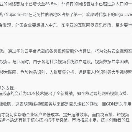
亚的网络普及率已增长至36.5%；菲律宾的网络普及率已超过总人口的一
joom已经在泛阿拉伯语地区占据了第一；欢聚时代旗下的Bigo Live
 的经验会发现，外国企业要想进入中东、东南亚的互联网泛娱乐市场，至少要学
。据悉，通过华为云平台承载的各类视频智能分析算法，将为公共安全视频实
到视频。与此同时，由于各地社会视频系统独立建设，视频数据共享困难。
了视频大联网、危险物品识别、人群聚集分析、远距离人脸识别等大型视频智
技术的支撑。
互联网产品形态的变迁为CDN技术提出了全新挑战，如今移动端的网络视频点播、
际收购，这表明网络视频服务从来都是巨头烧钱的游戏，而CDN是关乎用
商才能切实帮助企业客户降低成本、提升运维效率。而围绕直播、短视频
业服务本质还有赖于核心技术的不断突破，市场格局未定，技术创新者的红