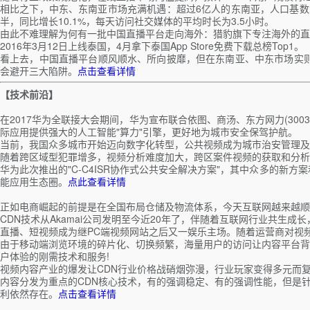
相比之下，中东、东南亚市场充满机遇：超过6亿人的东南亚，人口基数大，
半，同比增长10.1%，每天访问社交媒体的平均时长为3.5小时。
由此不难理解为何有一批中国直播平台走向海外：猎豹旗下专注海外的直播平台L
2016年3月12日上线泰国，4月拿下泰国App Store免费下载总榜Top1。
看上去，中国直播平台顺风顺水、所向披靡，但在东南亚、中东市场实则暗流涌
会避开三大陷阱。
点击查看详情
【技术前沿】
在2017华为全联接大会期间，华为宣布联合依图、商汤、东方网力(30
际应用提供强大的人工智能"算力"引擎，更好地为城市安全保驾护航。
当前，我国众多城市开始迈向数字化转型，公共视频成为城市治安管理及
随着跨区域型犯罪增多，视频分析难度加大，跨区案件视频的获取和分
华为此次推出的"C-C4ISR协作式公共安全解决方案"，其中众多的
能应用生态圈。
点此查看详情
正如电商崛起的前提是在全国布局仓储及物流体系，今天互联网越来越顺畅的交互体验
CDN技术从Akamai公司发明至今近20年了，伴随着互联网行业共生成长
直播、短视频成为继PC端视频网站之后又一娱乐主场。随着运营商对视
由于移动端浏览环境的碎片化、切换频繁，海量用户的访问让内容平台背
户体验的刚需技术和服务!
视频内容产业的爆发让CDN行业价格战硝烟弥漫，行业玩家变得多元而
内容分发为重点的CDN核心技术，有的强调稳定、有的强调性能，但是
利依然存在。
点击查看详情