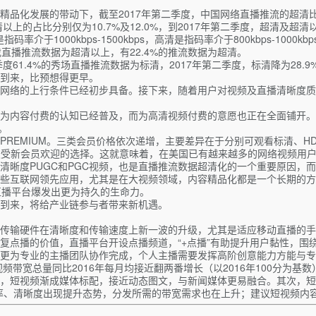
品化发展的带动下，截至2017年第二季度，中国网络直播推流的超清比
的占比分别仅为10.7%及12.0%，到2017年第二季度，超清及超清以上
1000kbps-1500kbps，高清是指码率介于800kbps-1000kbps
戏直播推流数据为超清以上，有22.4%的推流数据为超清。
度61.4%的秀场直播推流数据为标清，2017年第二季度，标清降为28
到来，比预想得更早。
网络的上行条件已经初步具备。接下来，随着用户对视频及直播清晰度质
付费的认知已经普及，而为高清视频付费的意愿也正在全面铺开。Parks 
。
ARD、PREMIUM。三类会员价格依次递增，主要差异在于分别可观看标清、H
ARD是最受新会员欢迎的选择。这就意味着，在美国已有越来越多的网络视频
清晰度PUGC和PGC视频，也是直播推流数据超清化的一个重要原因，
些互联网领先应用，尤其是在大视频领域，内容精品化都是一个长期的方
直播平台爆发出更为持久的生命力。
势到来，将给产业链参与者带来新机遇。
传输硬件在清晰度和传输速度上新一波的升级，尤其是适应移动直播的手
点播的价值，直播平台开设点播频道，“+点播”有助提升用户黏性，围绕
往由更为专业的主播团队协作完成，个人主播需要发挥高阶创意能力方能与
带宽总量同比2016年每月均接近翻两番增长（以2016年100分为基数
，短视频渐成媒体标配，接近动态图文，与新闻媒体更易融合。其次，短
的码率、清晰度出现提升态势，分发所需的带宽需求也在上升；建议短视频