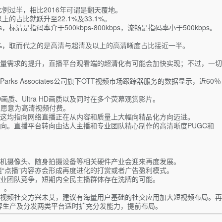
例过半，相比2016年可谓是翻天覆地。
的占比就跃升至22.1%及33.1%。
，标清是指码率介于500kbps-800kbps，流畅是指码率小于500kbps。
.9%，取而代之的是高清与超清及以上的高清晰度占比接近一半。
量需求的提升，直播平台观看端的超清化有可能会加快实现；不过，一切
Associates公司旗下OTT视频市场跟踪器服务的数据显示，近60％
D画质、Ultra HD画质以及同时在多个荧幕观赏影片。
用户愿意为高清视频付费。
而这均指向网络直播正在从内容和质量上大幅向精品化方向迈进。
向。直播平台转向由达人主播和专业团队精心制作的高清晰度PUGC和
机摄像头、随身拍摄设备等相关硬件产业会迎来再度发展。
“点播”内容亦会形成再度进化的打赏或者广告盈利模式。
专业团队竞争，短期内全民主播群体存在洗牌的可能。
）。
视频社交方兴未艾，建议有海量用户基础的社交应用加大短视频布局。再
内容生产及分发两类平台适时扩充分发能力，提前布局。