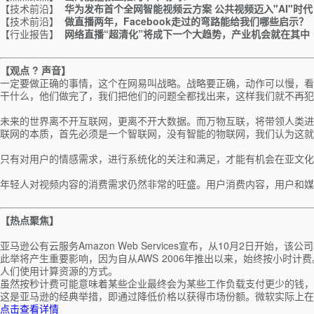
【技术前沿】
华为发布首个全网智能视频云方案 公共视频迈入"AI"时代
【技术前沿】
做直播两年，Facebook走过的弯路能给我们哪些启示？
【行业报告】
网络直播“超清化”将成下一个大趋势，产业机会就在其中
【观点
?
声音】
一定要做正确的事情，这个在网易叫战略。战略要正确，动作可以慢，看
干什么，他们做完了，我们把他们的问题全都找出来，这样我们就不再犯
未来的世界离不开互联网，更离不开大数据。而万物互联，将带领人类进
联网的本质，首先必须是一个智联网，没有智能的物联网，我们认为这就
只有对用户的情感需求，进行系统化的关注和满足，才能有机会在亚文化
年轻人对视频内容的消费需求仍然非常的旺盛。用户消费内容，用户和
【热点聚焦】
亚马逊公有云服务Amazon Web Services宣布，从10月2日开始
此举将产生重要影响，因为自从AWS 2006年推出以来，始终按小时计费。
人们使用计算资源的方式。
虽然按秒计费可能意味着某些企业最终会为某些工作负载支付更少的钱，
这是亚马逊的经典举措，即通过降低价格以获得市场份额。微软实际上在
点击查看详情