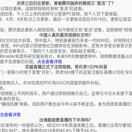
关停之后仍在更新，曾被腾讯抛弃的微视又“复活”了？
过现在看来，这款短视频应用有“复活”的迹象。
日起关闭应用，个人已上传的视频可以登录PC官网，到个人页下载保留。
年5月、6月、8月有过三次更新，最近一次更新出现在8月18日。更新记
投，腾讯借此重新入局短视频。如今微视又有“复活”迹象，这款拥有“短视
中国人真的喜欢视频社交吗？
视频社交的远大前景。但中国人、特别是被视为多金一代的90后，对视频
的调查发现，89%的意识到使用社交媒体存在消极影响，还有许多受访者意
%的受访者表示，「我的个人信息安全，隐私缺乏保障」。
Insider和思科研究报告统计，未来5年的数据使用中，视频数据流量占
能不及想象的乐观。
点击查看详情
花椒直播正式下注短视频，将斥资1亿PK抖音
家狭小的地下室里“开趴”。奇虎360旗下的这家泛娱乐直播公司在“趴体”
视频达人，并对优质的PGC和UGC内容提供额外补贴。
势。
频配上不同的音乐，用户通过短视频展示自己。这将与今日头条旗下音乐短视频平
本身的变化。
赚钱机器”映客，活跃用户数也自今年以来不断走低。身为同类型直播巨头的
击查看详情
出海能拯救直播的下半场吗？
近发布的一份报告认为，经过2016年高速发展之后，直播行业荷尔蒙
92亿，增长率将由2016年的60.6%下降至26.5%。