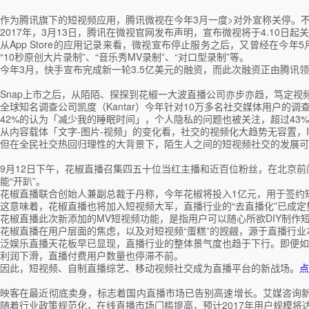
作为腾讯旗下的短视频应用，腾讯微视在今年3月一度>对外宣称关停。不
2017年，3月13日，腾讯在微视官网发布声明，宣布微视将于4.10
从App Store的应用记录来看，微视宣布停止服务之后，又曾经在今
“10秒原创大片录制”、“音乐秀MV录制”、“对口型录制”等。
今年3月，快手宣布完成新一轮3.5亿美元的融资，而此次融资正由腾讯领
Snap上市之后，从陌陌、探探到花椒一大波直播公司亦步亦趋，笃定
全球知名调查公司凯度（Kantar）今年针对10万多名社交媒体用户
42%的认为「减少我的睡眠时间」，个人隐私的问题也被关注，超过43
从内容载体「文字-图片-视频」的变化看，社交的视频化大趋势无容置，IB
但在全民社交热回归理性的大背景下，陌生人之间的短视频社交的发展可
9月12日下午，花椒直播召集四五十位当红主播和近百位粉丝，在北京前门一
能“开趴”。
花椒直播联合创始人兼副总裁于丹称，今年花椒将投入1亿元，用于签约短
这意味着，花椒直播也将加入短视频大军，直播行业的“去直播化”已成定
花椒直播此次新添加的MV短视频功能，是指用户可以随心所欲DIY制作短视
花椒直播在用户层面的焦虑，以及对短视频“蛋糕”的觊觎，源于直播行业
泛娱乐直播天花板早已显现，直播行业的整体景气度也趋于下行。即便如“
利润下滑，直播付费用户数量也停滞不前。
因此，短视频、自制直播综艺、移动视频社交成为直播平台的新战场。
点
映客在最近彻底卖身，标志着国内直播市场已告别高速增长。艾媒咨询新
随着行业政策规范化，在线直播市场门槛提高，预计2017年用户规模将达到3.