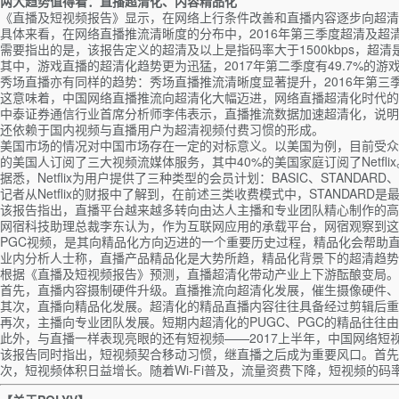
两大趋势值得看：直播超清化、内容精品化
《直播及短视频报告》显示，在网络上行条件改善和直播内容逐步向超清精
具体来看，在网络直播推流清晰度的分布中，2016年第三季度超清及超清以上
需要指出的是，该报告定义的超清及以上是指码率大于1500kbps，超清是指码率介于
其中，游戏直播的超清化趋势更为迅猛，2017年第二季度有49.7%的游
秀场直播亦有同样的趋势：秀场直播推流清晰度显著提升，2016年第三季
这意味着，中国网络直播推流向超清化大幅迈进，网络直播超清化时代的
中泰证券通信行业首席分析师李伟表示，直播推流数据加速超清化，说明
还依赖于国内视频与直播用户为超清视频付费习惯的形成。
美国市场的情况对中国市场存在一定的对标意义。以美国为例，目前受众为内容
的美国人订阅了三大视频流媒体服务，其中40%的美国家庭订阅了Netflix
据悉，Netflix为用户提供了三种类型的会员计划：BASIC、STAND
记者从Netflix的财报中了解到，在前述三类收费模式中，STAND
该报告指出，直播平台越来越多转向由达人主播和专业团队精心制作的高
网宿科技助理总裁李东认为，作为互联网应用的承载平台，网宿观察到这
PGC视频，是其向精品化方向迈进的一个重要历史过程，精品化会帮助
业内分析人士称，直播产品精品化是大势所趋，精品化背景下的超清趋
根据《直播及短视频报告》预测，直播超清化带动产业上下游酝酿变局。
首先，直播内容摄制硬件升级。直播推流向超清化发展，催生摄像硬件、
其次，直播向精品化发展。超清化的精品直播内容往往具备经过剪辑后重复
再次，主播向专业团队发展。短期内超清化的PUGC、PGC的精品往
此外，与直播一样表现亮眼的还有短视频——2017上半年，中国网络短视频
该报告同时指出，短视频契合移动习惯，继直播之后成为重要风口。首先
次，短视频体积日益增长。随着Wi-Fi普及，流量资费下降，短视频