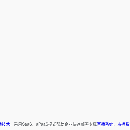
播技术
，采用SaaS、aPaaS模式帮助企业快速部署专属
直播系统
、
点播系