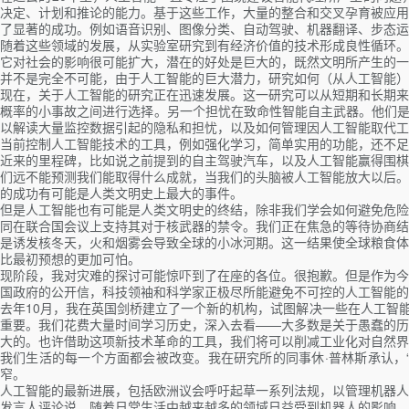
决定、计划和推论的能力。基于这些工作，大量的整合和交叉孕育被应用
了显著的成功。例如语音识别、图像分类、自动驾驶、机器翻译、步态运
随着这些领域的发展，从实验室研究到有经济价值的技术形成良性循环。
它对社会的影响很可能扩大，潜在的好处是巨大的，既然文明所产生的一
并不是完全不可能，由于人工智能的巨大潜力，研究如何（从人工智能）
现在，关于人工智能的研究正在迅速发展。这一研究可以从短期和长期来
概率的小事故之间进行选择。另一个担忧在致命性智能自主武器。他们是
以解读大量监控数据引起的隐私和担忧，以及如何管理因人工智能取代工
当前控制人工智能技术的工具，例如强化学习，简单实用的功能，还不足
近来的里程碑，比如说之前提到的自主驾驶汽车，以及人工智能赢得围棋
们远不能预测我们能取得什么成就，当我们的头脑被人工智能放大以后。
的成功有可能是人类文明史上最大的事件。
但是人工智能也有可能是人类文明史的终结，除非我们学会如何避免危险
同在联合国会议上支持其对于核武器的禁令。我们正在焦急的等待协商结
是诱发核冬天，火和烟雾会导致全球的小冰河期。这一结果使全球粮食体
比最初预想的更加可怕。
现阶段，我对灾难的探讨可能惊吓到了在座的各位。很抱歉。但是作为今
国政府的公开信，科技领袖和科学家正极尽所能避免不可控的人工智能的
去年10月，我在英国剑桥建立了一个新的机构，试图解决一些在人工智
重要。我们花费大量时间学习历史，深入去看——大多数是关于愚蠢的历
大的。也许借助这项新技术革命的工具，我们将可以削减工业化对自然界
我们生活的每一个方面都会被改变。我在研究所的同事休·普林斯承认，“
窄。
人工智能的最新进展，包括欧洲议会呼吁起草一系列法规，以管理机器人
发言人评论说，随着日常生活中越来越多的领域日益受到机器人的影响，