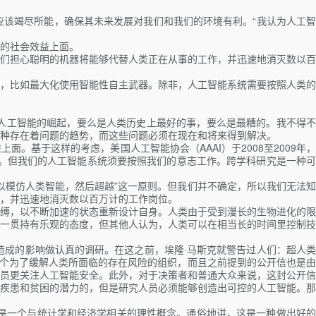
应该竭尽所能，确保其未来发展对我们和我们的环境有利。“我认为人工智
的社会效益上面。
们担心聪明的机器将能够代替人类正在从事的工作，并迅速地消灭数以百
，比如最大化使用智能性自主武器。除非，人工智能系统需要按照人类的
人工智能的崛起，要么是人类历史上最好的事，要么是最糟的。我不得不
种存在着问题的趋势，而这些问题必须在现在和将来得到解决。
基于这样的考虑，美国人工智能协会（AAAI）于2008至2009年，
投入了大量的关注。但我们的人工智能系统须要按照我们的意志工作。跨学科研究是一种可
以模仿人类智能，然后超越”这一原则。但我们并不确定，所以我们无法知
，并迅速地消灭数以百万计的工作岗位。
缚，以不断加速的状态重新设计自身。人类由于受到漫长的生物进化的限
一贯持有乐观的态度，但其他人认为，人类可以在相当长的时间里控制技
造成的影响做认真的调研。在这之前，埃隆·马斯克就警告过人们：超人类
一个为了缓解人类所面临的存在风险的组织，而且之前提到的公开信也是由
员更关注人工智能安全。此外，对于决策者和普通大众来说，这封公开信
疾患和贫困的潜力的，但是研究人员必须能够创造出可控的人工智能。那
是一个与统计学和经济学相关的理性概念。通俗地讲，这是一种做出好的