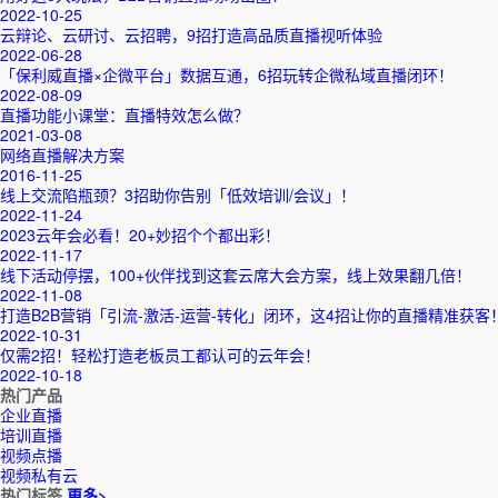
2022-10-25
云辩论、云研讨、云招聘，9招打造高品质直播视听体验
2022-06-28
「保利威直播×企微平台」数据互通，6招玩转企微私域直播闭环！
2022-08-09
直播功能小课堂：直播特效怎么做？
2021-03-08
网络直播解决方案
2016-11-25
线上交流陷瓶颈？3招助你告别「低效培训/会议」！
2022-11-24
2023云年会必看！20+妙招个个都出彩！
2022-11-17
线下活动停摆，100+伙伴找到这套云席大会方案，线上效果翻几倍！
2022-11-08
打造B2B营销「引流-激活-运营-转化」闭环，这4招让你的直播精准获客
2022-10-31
仅需2招！轻松打造老板员工都认可的云年会！
2022-10-18
热门产品
企业直播
培训直播
视频点播
视频私有云
热门标签
更多>