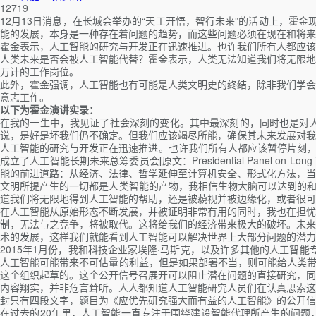
12719
12月13日消息，在长城会举办的“天工开悟，智行未来”的活动上，霍
能的发展，本身是一种存在着问题的趋势，而这些问题必须在现在和将来
霍金表示，人工智能的研究与开发正在迅速推进。也许我们所有人都应该
人类未来是否会被人工智能代替？霍金表示，人类无法知道我们将无限地
万计的工作岗位。
此外，霍金强调，人工智能也有可能是人类文明史的终结，除非我们学会
意志工作。
以下为霍金演讲实录：
在我的一生中，我见证了社会深刻的变化。其中最深刻的，同时也是对
说，是好是坏我们仍不确定。但我们应该竭尽所能，确保其未来发展对我
人工智能的研究与开发正在迅速推进。也许我们所有人都应该暂停片刻，把
成立了人工智能长期未来总筹委员会[原文：Presidential Panel 
能的前进道路：从经济、法律、哲学延伸至计算机安全、形式化方法，当
文明所提产生的一切都是人类智能的产物，我相信生物大脑可以达到的和
道我们将无限地得到人工智能的帮助，还是被藐视并被边缘化，或者很可
在人工智能从原始形态不断发展，并被证明非常有用的同时，我也在担忧
制，无法与之竞争，将被取代。这将给我们的经济带来极大的破坏。未来
术的发展，这样我们就能看到人工智能可以解决世界上大部分问题的潜力
2015年1月份，我和科技企业家埃隆·马斯克，以及许多其他的人工智
人工智能可能带来不可估量的利益，但是如果部署不当，则可能给人类带
这个组织起草的。这个公开信号召展开可以阻止潜在问题的直接研究，同
内容翔实，并非危言耸听。人人都知道人工智能研究人员们在认真思索这
封只有四段文字，题目为《应优先研究强大而有益的人工智能》的公开信
在过去的20年里，人工智能一直专注于围绕建设智能代理所产生的问题