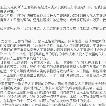
金现在还无法判断人工智能的崛起对人类来说到时是好事还是坏事，但我们
得到解决。”
暂停片刻，把我们的研究重复从提升人工智能能力转移到最大化人工智能
得到人工智能的帮助，还是被藐视并被边缘化，或者很可能被它毁灭。我
如何避免危险。我曾经说过，人工智能的全方位发展可能招致人类的灭亡
人类影响与日俱增的变化，是人工智能的崛起。简单来说，我认为强大的
们和我们的环境有利。我们别无选择。我认为人工智能的发展，本身是一
我们的研究重复从提升人工智能能力转移到最大化人工智能的社会效益上面。
on Long-Term AI Futures]，他们近期在目的导向的中性技术上
然还有人工智能本身的各个分支。
计算机可以达到的，没有本质区别。因此，它遵循了“计算机在理论上可
能被它毁灭。的确，我们担心聪明的机器将能够代替人类正在从事的工作
创造一个可以等同或超越人类的事物所导致的结果：人工智能一旦脱离束
，人工智能可以发展出自我意志，一个与我们冲突的意志。尽管我对人类
。但我并不确定。
能专家签署了一份关于人工智能的公开信，目的是提倡就人工智能对社会所
来相反的效果。我和他同在“生命未来研究所”的科学顾问委员会，这是
时也收获人工智能带给我们的潜在利益，同时致力于让人工智能的研发人
些担心和伦理问题，我们认为这一点非常重要。比如，人工智能是有根除
，在其附带的十二页文件中对研究的优先次序作了详细的安排。
，也就是在特定环境下可以感知并行动的各种系统。在这种情况下，智能