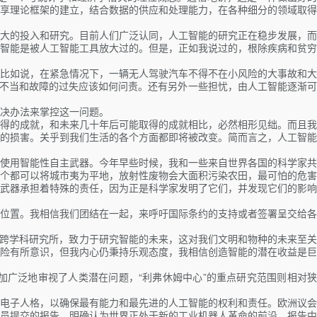
享理论框架的建立，结合数据的供应和处理能力，在各种细分的领域取得
大的投入和研究。目前人们广泛认同，人工智能的研究正在稳步发展，而
智能是被人工智能工具放大过的。但是，正如我说过的，根除疾病和贫穷
比如说，在紧急情况下，一辆无人驾驶汽车不得不在小风险的大事故和大
用不当和故障的过失应该如何问责。还有另外一些担忧，由人工智能逐渐可
决办法来掌控这一问题。
得的成就，和未来几十年后可能取得的成就相比，必然相形见绌。而且我
的损害。关乎到我们生活的各个方面都即将被改变。简而言之，人工智能
使用智能性自主武器。今年早些时候，我和一些来自世界各国的科学家共
个都可以将城市夷为平地，放射性废物会大面积污染农田，最可怕的危害
武器承担着特殊的责任，因为正是科学家发明了它们，并发现它们的影响
位置。我相信我们团结在一起，来呼吁国际条约的支持或者签署呈交给各
个跨学科研究所，致力于研究智能的未来，这对我们文明和物种的未来至关
险有所意识，但我内心仍秉持乐观态度，我相信创造智能的潜在收益是巨
加广泛地审视了人类潜在问题，“利弗休姆中心”的重点研究范围则相对狭
电子人格，以确保最有能力和最先进的人工智能的权利和责任。欧洲议会
员提交的报告，明确认为世界正处于新的工业机器人革命的前沿。报告中