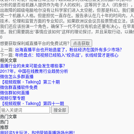
分析的是否给机器人提供作为电子人的权利，这等同于法人（的身份），
出故障的超级电脑哈尔没有让科学家们进入太空舱，但那是科幻。我们要
受一个机器人人格。但是担忧一直存在。报告承认在几十年的时间内，人
技术、伦理和监管方面的专业知识。如果欧洲议会议员投票赞成立法，该
我们还应该扮演一个角色，确保下一代不仅仅有机会还要有决心，在早
思。我们需要跳出“事情应该如何”这样的理论探讨，并且采取行动，以
0
想要获取保利威直播平台的免费试用?
点击获取
上一篇:
出海直播平台也开始造星了，粉丝经济在国外有多少市场？
下一篇:
年终盘点：短视频已经陷入“绞杀战”，长线经营才是核心
相关文章
直播行业的未来可能会发生哪些事？
2017年，中国在线教育行业趋势分析
微信怎么多群直播
【视频观察 ･ Talking】第三十期
微信群直播软件免费
微信群如何直播
视频引擎专题
【视频观察 ･ Talking】第四十一期
热门文章
热门
推荐
用好这5大玩法，B2B营销直播场场出圈！