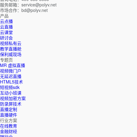
服务邮箱：service@polyv.net
市场合作：bd@polyv.net
产品
云点播
云直播
云课堂
研讨会
视频私有云
教学直播舱
保利威现场
专题页
MR 虚拟直播
视频微门户
无延迟直播
HTML5技术
短视频sdk
互动小班课
视频加密方案
防录屏技术
直播定制
直播硬件
行业方案
在线教育
金融财经
银行业