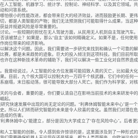
在人工智能、机器学习、统计学、控制论、神经科学、以及其它领域。共
动和问答系统。
哪怕很小的性能改进，都会带来巨大的经济效益，进而鼓励更长期、更伟
切，都是人类智能的产物；我们无法预测我们可能取得什么成果，当这种
获益并规避风险是非常重要的。
讨论。一些短期的担忧在无人驾驶方面，从民用无人机到自主驾驶汽车。
否该被禁止？如果是，那么“自主”该如何精确定义。如果不是，任何使
作岗位带来的经济影响。
以解决这个问题。因此，我们需要进一步研究来找到和确认一个可靠的解
比赛，都是未来趋势的迹象。巨大的投入倾注到这项科技。我们目前所取
也许在这种新技术革命的辅助下，我们可以解决一些工业化对自然界造成
。我曾经说过，人工智能的全方位发展可能招致人类的灭亡，比如最大化
果。目前，九个核大国可以控制大约一万四千个核武器，它们中的任何一
系崩塌，末日般动荡，很可能导致大部分人死亡。我们作为科学家，对核
天的与会者，重要的是，你们要认清自己在影响当前技术的未来研发中的
崛起。
能研究快速发展中出现的尚无定论的问题。“利弗休姆智能未来中心”是一
史。所以人们转而研究智能的未来是令人欣喜的变化。虽然我们对潜在危
造成的伤害。
利弗休姆中心”能建立，部分是因为大学成立了“存在风险中心”。后者更
和人工智能的创新。令人感到些许惊讶的是，这里面涉及到了一种形式的
我们需要确保机器人无论现在还是将来，都为人类而服务。向欧洲议会议