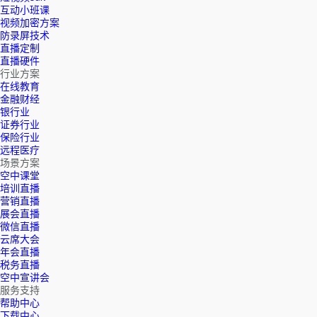
互动小班课
视频加密方案
防录屏技术
直播定制
直播硬件
行业方案
在线教育
金融财经
银行业
证券行业
保险行业
远程医疗
场景方案
空中课堂
培训直播
营销直播
展会直播
微信直播
云席大会
年会直播
税务直播
空中宣讲会
服务支持
帮助中心
下载中心