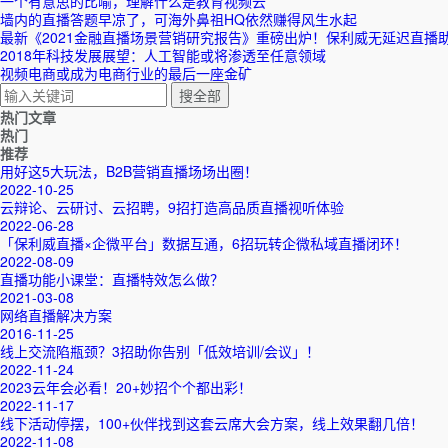
一个有意思的比喻，理解什么是教育视频云
墙内的直播答题早凉了，可海外鼻祖HQ依然赚得风生水起
最新《2021金融直播场景营销研究报告》重磅出炉！保利威无延迟直播
2018年科技发展展望：人工智能或将渗透至任意领域
视频电商或成为电商行业的最后一座金矿
热门文章
热门
推荐
用好这5大玩法，B2B营销直播场场出圈！
2022-10-25
云辩论、云研讨、云招聘，9招打造高品质直播视听体验
2022-06-28
「保利威直播×企微平台」数据互通，6招玩转企微私域直播闭环！
2022-08-09
直播功能小课堂：直播特效怎么做？
2021-03-08
网络直播解决方案
2016-11-25
线上交流陷瓶颈？3招助你告别「低效培训/会议」！
2022-11-24
2023云年会必看！20+妙招个个都出彩！
2022-11-17
线下活动停摆，100+伙伴找到这套云席大会方案，线上效果翻几倍！
2022-11-08