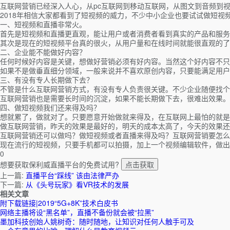
互联网营销已经深入人心，从pc互联网到移动互联网，从图文到音频到
2018年相信大家都看到了短视频的威力，不少中小企业也要试试做短视
一、短视频和直播非常火。
首先是短视频和直播更直观，能让用户或者消费者看到真实的产品和服务
其次是现在的短视频平台真的很火，从用户量和在线时间就能很直观的了
二、企业能不能做好内容？
任何时候好内容是关键，想做好营销必须有好内容。当然这个好内容不只
如果不是做垂直细分领域，一般来说并不喜欢原创内容，只要能满足用户
三、有没有专人长期做下去？
不管是什么互联网营销方式，有没有专人负责很关键。不少企业随便找个
互联网营销也是需要长时间的沉淀，如果不能长期做下去，很难出效果。
四、做短视频我们还来得及吗？
想就累了，做就对了。只要愿意开始做就来得及，在互联网上最怕的就是
做互联网营销，昨天的效果是最好的，明天的成本太高了，今天的效果还
互联网营销还可以做吗？做短视频或者直播来得及吗？互联网营销要怎么
现在流行的短视频，只要手机都可以拍摄，加上一个视频编辑软件，做出
0
想要获取保利威直播平台的免费试用?
点击获取
上一篇:
直播平台“踩线” 该由法律严办
下一篇:
从《头号玩家》看VR技术的发展
相关文章
附下载链接|2019“5G+8K”技术白皮书
网络主播将设“黑名单”，直播不备份就会被“拉黑”
墨加科技创始人姚树奇：随时随地，让知识对任何人触手可及