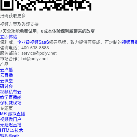
扫码获取更多
视频方案及答疑支持
7天全功能免费试用，0成本体验保利威带来的改变
立即体验
保利威，
企业级视频SaaS
领导品牌，致力提供可集成、可定制的
视频直
咨询电话：400-638-8883
服务邮箱：service@polyv.net
市场合作：bd@polyv.net
产品
云点播
云直播
云课堂
研讨会
视频私有云
教学直播舱
保利威现场
专题页
MR 虚拟直播
视频微门户
无延迟直播
HTML5技术
短视频sdk