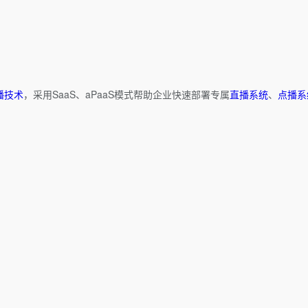
播技术
，采用SaaS、aPaaS模式帮助企业快速部署专属
直播系统
、
点播系