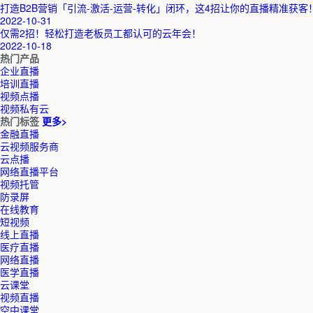
打造B2B营销「引流-激活-运营-转化」闭环，这4招让你的直播精准获客
2022-10-31
仅需2招！轻松打造老板员工都认可的云年会！
2022-10-18
热门产品
企业直播
培训直播
视频点播
视频私有云
热门标签
更多>
金融直播
云视频服务商
云点播
网络直播平台
视频托管
防录屏
在线教育
短视频
线上直播
医疗直播
网络直播
医学直播
云课堂
视频直播
空中课堂