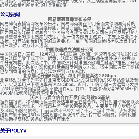
性能指标的增长需要基站数翻倍增长的支撑，从连续覆盖角度来看，5G
的基站数量可能是4G的1.5倍至2倍。
公司要闻
网易薄荷直播宣布关停
网易薄荷直播官网发布公告称，网易薄荷将在12月全面关停网易薄荷的
运营。针对网易薄荷直播停服，网易方面回应称，“网易薄荷停服主要是
因为网易传媒基于对其今年业务综合考评情况以及公司在内容发展战略方
面调整做出的深思熟虑的决定。”但一位内部员工透漏，“主要还是业绩不
达标，没有达到我们预期的业务要求。”至于预期的业绩指标以及当下的
用户数据，对方并未透露。
中国联通成立法国分公司
中国联通官方宣布，12月7日，中国联通（欧洲）运营有限公司法国分公
司在法国巴黎正式开业。据悉，法国公司是中国联通在境外设立的第32
个分支机构。此次活动中，中国联通针对法国及欧洲金融客户推出了升级
版的终端安全防护方案和低时延金融专网解决方案，将中国联通骨干网络
巴黎到香港的信息传送时延缩短到近160毫秒。
北京移动开通5G基站，单用户测速高达2.8Gbps
北京移动联合华为率先在北京市CBD完成4.9GHz频段的5G基站测试及验
证，实现单用户下载速率高达2.8Gbps。近日，工信部向三大运营商发放
了5G系统中低频段试验频率使用许可。其中，中国移动获得2600MHz和
4900MHz频段试验频率使用许可。
沃达丰与爱立信合作开发自动驾驶5G基站
据外媒报道，移动电话运营商沃达丰与爱立信合作，将针对自动驾驶以及
车联网的技术需求，在城市井盖下铺设网络设备，主要用于建立增强4G
及5G网络服务信号。目前沃达丰已经控制了十万个城市井盖。该技术网
络将有利于通过5G网络实现自动驾驶汽车及远程车联网服务，同时也能
够协助提高移动设备的网络运行速度。
关于POLYV