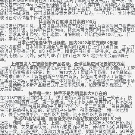
微软称PowerPoint将在2019年提供实时字幕的消息发布后，这一次，微
软又宣布将在Skype上使用相似的技术，从而为存在听力障碍的人或聋哑
人群提供帮助。用户只需要在通话中选择“+”按钮，然后选择“开启字幕”功
能即可完成设置。还可以将其设置为默认打开状态。一旦开启，实时字幕
便可在对话过程中自动滚屏。
抖音起诉百度诽谤并索赔100万
据海淀法院网消息，北京微播视界科技有限公司因认为百家号用户捏造事
实、恶意诽谤，以侵犯名誉权为由，将北京百度网讯科技有限公司诉至法
院，要求其停止侵权，赔礼道歉，消除影响，并赔偿损失100万元。 目
前，本案正在进一步审理中
日本正式推送8K节目频道，国内2022年前完成8K部署
据外媒报道，日本NHK电视台从当地时间12月1日上午10点开始，正式开
始通过卫星播送4K、8K电视信号。NHK是目前唯一提供8K、22.2声道内
容的电视台。另外，央视的8K节目预计在2022年北京冬奥会前部署完
毕。
上海首发人工智能创新产品名录，全球征集应用场景解决方案
上海人工智能应用场景建设实施计划正式发布。这是全国首次面向人工智
能应用场景需求的征集计划。上海10大人工智能应用场景、19个具体点
位需求和60个人工智能创新产品集中首发，旨在面向全球人工智能企业
征集解决方案，破解供需两类主体对接瓶颈，为AI企业提供广阔的应用场
景，推动新技术新产品新模式在上海率先运用，加速转变为现实生产力、
发展新动能。
快手程一笑：快手不是为明星和大V存在的
在2018中国企业领袖年会上，快手创始人兼首席产品官程一笑表示，快
手提供的服务有两点，第一是连接。“快手不是为明星存在的，也不是为
大V存在，而是为最普通的中国用户存在的”。第二是普惠，“普普通通的
生活也是值得被记录的，希望用户在快手上得到幸福感”。程一笑也强
调，快手只提供平台，“是社区的物业，而不是社区的管理者”。
多地5G基站落地，国信证券称5G基站数或达4G的1.5-2倍
近期，湖南、湖北、北京、上海、天津、海口、太原等地的5G建设规划
纷纷落地。天风证券认为，各地方积极响应号召，使得国内5G进程整体
保持一致，5G投资的节奏和力度有望超预期。据国信证券测算，5G关键