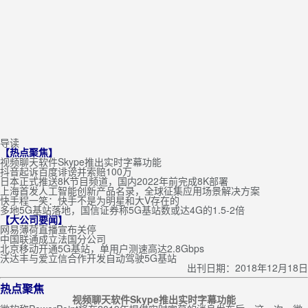
导读
【热点聚焦】
视频聊天软件Skype推出实时字幕功能
抖音起诉百度诽谤并索赔100万
日本正式推送8K节目频道，国内2022年前完成8K部署
上海首发人工智能创新产品名录，全球征集应用场景解决方案
快手程一笑：快手不是为明星和大V存在的
多地5G基站落地，国信证券称5G基站数或达4G的1.5-2倍
【大公司要闻】
网易薄荷直播宣布关停
中国联通成立法国分公司
北京移动开通5G基站，单用户测速高达2.8Gbps
沃达丰与爱立信合作开发自动驾驶5G基站
出刊日期：2018年12月18日
热点聚焦
视频聊天软件Skype推出实时字幕功能