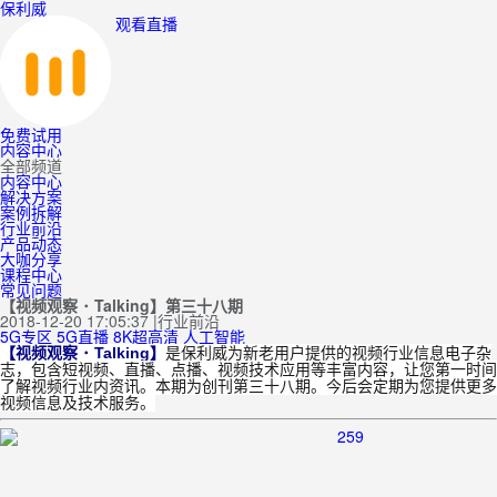
保利威
观看直播
免费试用
内容中心
全部频道
内容中心
解决方案
案例拆解
行业前沿
产品动态
大咖分享
课程中心
常见问题
【视频观察 ･ Talking】第三十八期
2018-12-20 17:05:37
|
行业前沿
5G专区
5G直播
8K超高清
人工智能
【视频观察 ･ Talking】
是保利威为新老用户提供的视频行业信息电子杂
志，包含短视频、直播、点播、视频技术应用等丰富内容，让您第一时间
了解视频行业内资讯。本期为创刊第三十八期。今后会定期为您提供更多
视频信息及技术服务。