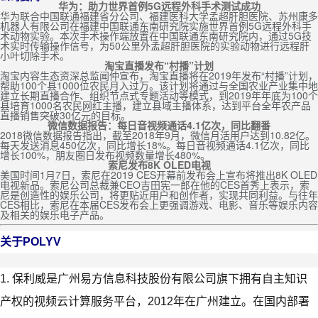
华为：助力世界首例5G远程外科手术测试成功
华为联合中国联通福建省分公司、福建医科大学孟超肝胆医院、苏州康多
机器人有限公司在福建中国联通东南研究院实施世界首例5G远程外科手
术动物实验。本次手术操作端放置在中国联通东南研究院内，通过5G技
术实时传输操作信号，为50公里外孟超肝胆医院的实验动物进行远程肝
小叶切除手术。
淘宝直播发布“村播”计划
淘宝内容生态资深总监闻仲宣布，淘宝直播将在2019年发布“村播”计划，
帮助100个县1000位农民月入过万。该计划将通过与全国农业产业集中地
建立长期直播合作、组织节点式专题活动等模式，到2019年年底为100个
县培育1000名农民网红主播，建立县域主播体系，达到平台全年农产品
直播销售突破30亿元的目标。
微信数据报告：每日音视频通话4.1亿次，同比翻番
2018微信数据报告指出，截至2018年9月，微信月活用户达到10.82亿。
每天发送消息450亿次，同比增长18%。每日音视频通话4.1亿次，同比
增长100%，朋友圈日发布视频数量增长480%。
索尼发布8K OLED电视
美国时间1月7日，索尼在2019 CES开幕前发布会上宣布将推出8K OLED
电视新品。索尼公司总裁兼CEO吉田宪一郎在他的CES首秀上表示，索
尼是创造性的娱乐公司，将更贴近用户和创作者，实现共同利益。与往年
CES相比，索尼在本届CES发布会上更强调游戏、电影、音乐等娱乐内容
及相关的娱乐电子产品。
关于POLYV
1. 保利威是广州易方信息科技股份有限公司旗下拥有自主知识
产权的视频云计算服务平台，2012年在广州建立。在国内部署