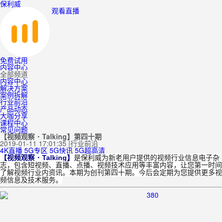
保利威
观看直播
免费试用
内容中心
全部频道
内容中心
解决方案
案例拆解
行业前沿
产品动态
大咖分享
课程中心
常见问题
【视频观察 ･ Talking】第四十期
2019-01-11 17:01:35
|
行业前沿
4K直播
5G专区
5G快讯
5G超高清
【视频观察 ･ Talking】
是保利威为新老用户提供的视频行业信息电子杂
志，包含短视频、直播、点播、视频技术应用等丰富内容，让您第一时间
了解视频行业内资讯。本期为创刊第四十期。今后会定期为您提供更多视
频信息及技术服务。