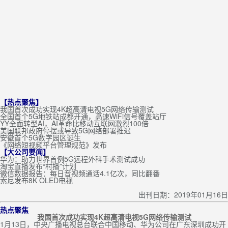
【热点聚焦】
我国首次成功实现4K超高清电视5G网络传输测试
全国首个5G地铁站成都开通，高速WiFi信号覆盖站厅
YY全面转型AI，AI革命比移动互联网激烈100倍
美国联邦政府停摆或导致5G网络部署推迟
安徽首个5G数字园区诞生
《网络短视频平台管理规范》发布
【大公司要闻】
华为：助力世界首例5G远程外科手术测试成功
淘宝直播发布“村播”计划
微信数据报告：每日音视频通话4.1亿次，同比翻番
索尼发布8K OLED电视
出刊日期：2019年01月16日
热点聚焦
我国首次成功实现4K超高清电视5G网络传输测试
1月13日，中央广播电视总台联合中国移动、华为公司在广东深圳成功开