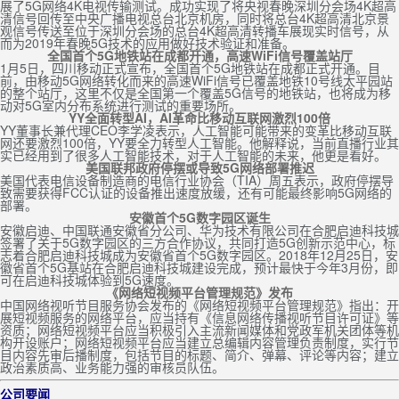
展了5G网络4K电视传输测试。成功实现了将央视春晚深圳分会场4K超高
清信号回传至中央广播电视总台北京机房，同时将总台4K超高清北京景
观信号传送至位于深圳分会场的总台4K超高清转播车展现实时信号，从
而为2019年春晚5G技术的应用做好技术验证和准备。
全国首个5G地铁站在成都开通，高速WiFi信号覆盖站厅
1月5日，四川移动正式宣布，全国首个5G地铁站在成都正式开通。目
前，由移动5G网络转化而来的高速WiFi信号已覆盖地铁10号线太平园站
的整个站厅，这里不仅是全国第一个覆盖5G信号的地铁站，也将成为移
动对5G室内分布系统进行测试的重要场所。
YY全面转型AI，AI革命比移动互联网激烈100倍
YY董事长兼代理CEO李学凌表示，人工智能可能带来的变革比移动互联
网还要激烈100倍，YY要全力转型人工智能。他解释说，当前直播行业其
实已经用到了很多人工智能技术，对于人工智能的未来，他更是看好。
美国联邦政府停摆或导致5G网络部署推迟
美国代表电信设备制造商的电信行业协会（TIA）周五表示，政府停摆导
致需要获得FCC认证的设备推出速度放缓，还有可能最终影响5G网络的
部署。
安徽首个5G数字园区诞生
安徽启迪、中国联通安徽省分公司、华为技术有限公司在合肥启迪科技城
签署了关于5G数字园区的三方合作协议，共同打造5G创新示范中心，标
志着合肥启迪科技城成为安徽省首个5G数字园区。2018年12月25日，安
徽省首个5G基站在合肥启迪科技城建设完成，预计最快于今年3月份，即
可在启迪科技城体验到5G速度。
《网络短视频平台管理规范》发布
中国网络视听节目服务协会发布的《网络短视频平台管理规范》指出：开
展短视频服务的网络平台，应当持有《信息网络传播视听节目许可证》等
资质；网络短视频平台应当积极引入主流新闻媒体和党政军机关团体等机
构开设账户；网络短视频平台应当建立总编辑内容管理负责制度，实行节
目内容先审后播制度，包括节目的标题、简介、弹幕、评论等内容；建立
政治素质高、业务能力强的审核员队伍。
公司要闻