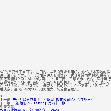
5G的重要性不言而喻，在国内，从政府到企业组织，对5G技术落地的推
进可谓不遗余力。今年5G加速进入商用赛道，预计年底国内的5G将在全
国范围测试普及，AI、物联网、工业互联网、智慧城市、教育、医疗等行
业都将受到5G浪潮的裹挟，引来新的战略机遇。不过，正如华为创始人
任正非所说，当下5G实际上被夸大了它的作用。企业需要认清现实，然
后决定是否现在布局5G，顺势而为，切莫盲目跟风。
0
上一篇:
产业互联网浪潮下，互联网+教育公司的机会在哪里？
下一篇:
【视频观察 ･ Talking】第四十一期
相关文章
教育行业掘金4K，这些知识您一定要懂