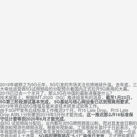
2019年被称之为5G元年，5G引发的市场关注也将继续升温。去年底，三
大电信运营商5G试用频段的分配预示着国内正式拉开5G商用的大幕。
2019已过去一个半月了，那么5G在中国的最新进展是什么？
技术层面上，根据IMT-2020（5G）推进组发布的消息，
截至1月23日，
5G第三阶段测试基本完成， 5G基站与核心网设备已达到预商用要求
。
2019年将启动5G增强及毫米波技术研发试验等工作。
由于3GPP宣布后续标准工作推迟3个月，R15 Late Drop、R15 Late
Drop ASN.1分别要到2019年3月份才能完成。
这一推迟那么R16标准保
守估计要等到2020年6月才能完成
。
自5G 试验频段分配后，业内都在对5G牌照翘首以盼。而对其发放日期的
猜测和预测也频频出现。根据央视新闻，工信部部长苗圩于日前表示，今
年我国将会向一些地区率先发放5G临时牌照，推动5G商用。而据一位运
营商内部人士透露，
5G临时牌照将在“5·17”电信日发放
，正式牌照要到