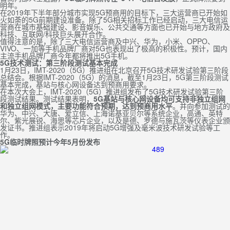
明年。
在2019年下半年部分城市实现5G预商用的目标下，三大运营商已开始如
火如荼的5G前期建设准备。除了5G相关招标工作已经启动，三大电信运
营商在城市基础建设、影音娱乐、公共交通等方面也已开始与地方政府及
科技、互联网/科技巨头展开合作。
值得注意的是，除了三大电信运营商及中兴、华为，小米、OPPO、
VIVO、一加等手机品牌厂商对5G也表现出了极高的积极性。预计，国内
主流手机品牌厂商今年都将推出5G手机。
5G
技术测试：第三阶段测试基本完成
1月23日，IMT-2020（5G）推进组在北京召开5G技术研发试验第三阶段
总结会。根据IMT-2020（5G）的消息，截至1月23日，5G第三阶段测试
基本完成，基站与核心网设备达到预商用要求。
在本次大会上，IMT-2020（5G）推进组发布了5G技术研发试验第三阶
段测试结果。测试结果表明，
5G基站与核心网设备均可支持非独立组网
和独立组网模式，主要功能符合预期，达到预商用水平
。并向参加测试的
华为、中兴、大唐、爱立信、上海诺基亚贝尔等系统企业，高通、英特
尔、紫光展锐、海思等芯片企业，以及是德、罗德与施瓦茨等仪表企业颁
发证书。推进组表示2019年将启动5G增强及毫米波技术研发试验等工
作。
5G
临时牌照预计今年5月份发布