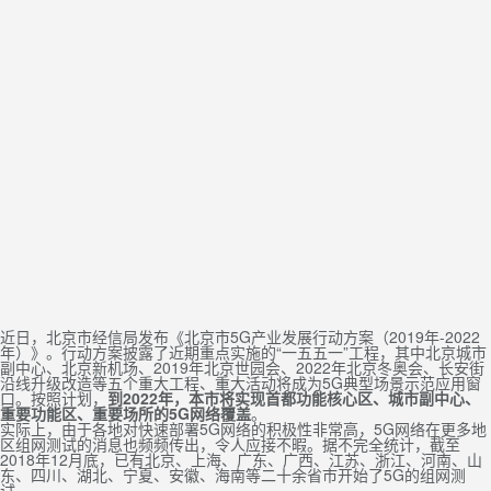
近日，北京市经信局发布《北京市5G产业发展行动方案（2019年-2022
年）》。行动方案披露了近期重点实施的“一五五一”工程，其中北京城市
副中心、北京新机场、2019年北京世园会、2022年北京冬奥会、长安街
沿线升级改造等五个重大工程、重大活动将成为5G典型场景示范应用窗
口。按照计划，
到2022年，本市将实现首都功能核心区、城市副中心、
重要功能区、重要场所的5G网络覆盖
。
实际上，由于各地对快速部署5G网络的积极性非常高，5G网络在更多地
区组网测试的消息也频频传出，令人应接不暇。据不完全统计，截至
2018年12月底，已有北京、上海、广东、广西、江苏、浙江、河南、山
东、四川、湖北、宁夏、安徽、海南等二十余省市开始了5G的组网测
试。