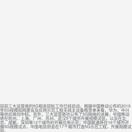
目前三大运营商的5G相关招标工作已经启动，根据中国移动公布的2019
年5G规模组网建设及应用示范工程无线主设备租赁单来看，华为、中兴
等供应商均中标。另外，三大运营商也公布了5G网络的进展，中国移动
将在杭州、上海、广州、苏州、武汉5个城市开展规模试验，以及在北
京、成都、深圳等12个城市的开展应用示范；中国联通将在16个城市开
展5G规模试点，中国电信则会在17个城市打造5G示范工程，开展规模试
验。