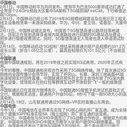
中国移动
2月1日，中国移动和华为共同宣布，使用华为巴龙5000基带成功打通了
业界首个2.6GHz频段大区集中SA架构下5G端到端FirstCall，下行峰值远
超1Gbps。
2月3日，中国移动已经公布了2019年5G规模组网建设及应用示范工程无
线主设备租赁单一来源采购结果，华为、中兴、爱立信、诺基亚、大唐中
标。
2月12日，中国移动湖北宣布，中国首个5G智慧高速公路项目落地湖
北，目前正在规划选择该省境内高速路段进行前期的5G基站选址建设，
同步进行智能收费测试。同时，5G智慧高速无人驾驶也进入申请测试阶
段。
2月14日，中国移动启动“5G招标”,预估采购普通光缆产品规模约331.2万
皮长公里（折合1.05亿芯公里），最高投标限价为101.5亿元（不含税总
价）。
中国联通
根据中国联通规划，将在2019年底之前实现5G试商用，2020年正式商
用。
今年的春晚，中国联通和央视合作采用了5G网络传输。除了首次通过5G
网络向全国传播分会场节目，实现了井冈山、长春、深圳三地画面4K超
高清视频实时回传直播，中国联通还预先在北京主会场布放了5G室内数
字化设备，现场观众在抢红包等群体互动环节体验到“飞”一般的极致感
觉。
中国联通近日在其官方微博表示，中国联通5G智能手机测试机首批正式
交付。根据相关消息，联通用户升级5G后，8秒可下载一部5GB大小的高
清电影。
2月14日-19日，山东联通将通过5G网络+VR实时直播山东两会。
中国电信
今年1月，中国电信在业界率先实现了5G核心网的异厂家互通，成为全球
首个遵循3GPP标准实现SA（独立组网）异厂家互通的运营商。
1月29日，中国电信与SOHO中国签订了5G战略合作协议，根据双方的商
定，中国电信将向SOHO中国北京楼宇入驻用户提供5G网络覆盖。同
时，中国电信还发出了首张5G网络下的SIM卡，首个幸运用户归属于