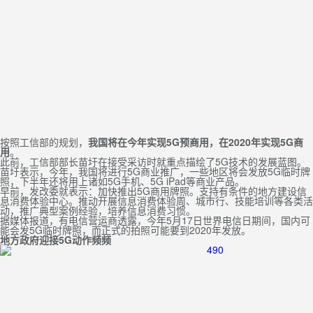
按照工信部的规划，
我国将在今年实现5G预商用，在2020年实现5G商
用
。
此前，工信部部长苗圩在接受采访时就重点描绘了5G技术的发展蓝图。
苗圩表示，今年，我国将进行5G商业推广，一些地区将会发放5G临时牌
照，下半年还将用上诸如5G手机、5G iPad等商业产品。
早前，发改委就表示：加快推出5G商用牌照。支持有条件的地方建设信
息消费体验中心。推动开展信息消费体验周、城市行、技能培训等各类活
动，推广典型案例经验，培养信息消费习惯。
据媒体报道，有电信营运商透露，今年5月17日世界电信日期间，国内可
能会发5G临时牌照，而正式的拍照可能要到2020年发放。
地方政府迎接5G动作频频