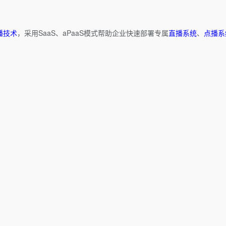
播技术
，采用SaaS、aPaaS模式帮助企业快速部署专属
直播系统
、
点播系