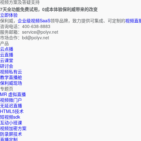
视频方案及答疑支持
7天全功能免费试用，0成本体验保利威带来的改变
立即体验
保利威，
企业级视频SaaS
领导品牌，致力提供可集成、可定制的
视频直
咨询电话：400-638-8883
服务邮箱：service@polyv.net
市场合作：bd@polyv.net
产品
云点播
云直播
云课堂
研讨会
视频私有云
教学直播舱
保利威现场
专题页
MR 虚拟直播
视频微门户
无延迟直播
HTML5技术
短视频sdk
互动小班课
视频加密方案
防录屏技术
直播定制