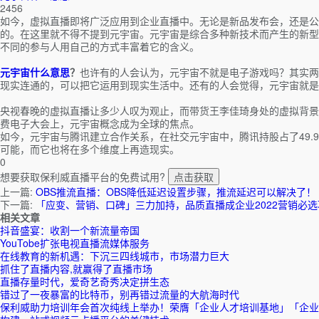
2456
如今，虚拟直播即将广泛应用到企业直播中。无论是新品发布会，还是公
的。在这里就不得不提到元宇宙。元宇宙是综合多种新技术而产生的新型
不同的参与人用自己的方式丰富着它的含义。
元宇宙什么意思
？
也许有的人会认为，元宇宙不就是电子游戏吗？其实两
现实连通的，可以把它运用到现实生活中。还有的人会觉得，元宇宙就是
央视春晚的虚拟直播让多少人叹为观止，而带货王李佳琦身处的虚拟背景
费电子大会上，元宇宙概念成为全球的焦点。
如今，元宇宙与腾讯建立合作关系，在社交元宇宙中，腾讯持股占了49
可能，而它也将在多个维度上再造现实。
0
想要获取保利威直播平台的免费试用?
点击获取
上一篇:
OBS推流直播：OBS降低延迟设置步骤，推流延迟可以解决了！
下一篇:
「应变、营销、口碑」三力加持，品质直播成企业2022营销必选
相关文章
抖音盛宴：收割一个新流量帝国
YouTobe扩张电视直播流媒体服务
在线教育的新机遇：下沉三四线城市，市场潜力巨大
抓住了直播内容,就赢得了直播市场
直播存量时代，爱奇艺奇秀决定拼生态
错过了一夜暴富的比特币，别再错过流量的大航海时代
保利威助力培训年会首次纯线上举办！荣膺「企业人才培训基地」「企业