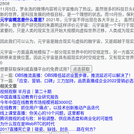
2808
11月5日，罗永浩的微博内容将元宇宙推向了热议。虽然很多的科技巨
新的世界，是科技发展的终极目标，是一个理想的状态。而10月份，保
元宇宙概念是什么意思？
2021年，元宇宙不停出现在各大平台上， 
界中。数字资产研究院的朱嘉明这样评价元宇宙：元宇宙是一个平行于现
紧要的，只是人类的现实生活开始大规模向虚拟世界迁移，人类成为现实
因此我们可以认为，元宇宙是融合现实与虚拟的融宇宙，又是超越于现实
元宇宙一方面逼真地模拟了一部分现实世界中的时空规定性，另一方面又
转移来变换位置。因此元宇宙是具有超现实的时空规定性，又有现实世界
0
想要获取保利威直播平台的免费试用?
点击获取
上一篇:
OBS推流直播：OBS降低延迟设置步骤，推流延迟可以解决了！
下一篇:
「应变、营销、口碑」三力加持，品质直播成企业2022营销必选
相关文章
视频观察·半月谈｜第二十期
中国直播互动教育行业研究报告
今年中国在线教育市场规模将超3000亿
在线教育：抓住用户“痛点”，以技术创新推动产品迭代
线上课堂直播：你关心的10个问题，这里都有
腾讯微视的成与败：补贴调整、供应商态度和商业化的可能性
为什么现在是WebRTC的时代
2017直播死亡录丨碰瓷、缺钱、封杀……路在何方？