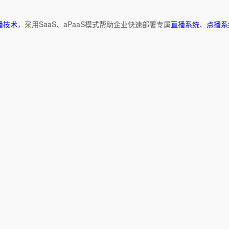
播技术
，采用SaaS、aPaaS模式帮助企业快速部署专属
直播系统
、
点播系