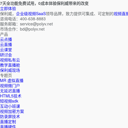
7天全功能免费试用，0成本体验保利威带来的改变
立即体验
保利威，
企业级视频SaaS
领导品牌，致力提供可集成、可定制的
视频直
咨询电话：400-638-8883
服务邮箱：service@polyv.net
市场合作：bd@polyv.net
产品
云点播
云直播
云课堂
研讨会
视频私有云
教学直播舱
保利威现场
专题页
MR 虚拟直播
视频微门户
无延迟直播
HTML5技术
短视频sdk
互动小班课
视频加密方案
防录屏技术
直播定制
直播硬件