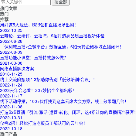
热门文章
热门
推荐
用好这5大玩法，B2B营销直播场场出圈！
2022-10-25
云辩论、云研讨、云招聘，9招打造高品质直播视听体验
2022-06-28
「保利威直播×企微平台」数据互通，6招玩转企微私域直播闭环！
2022-08-09
直播功能小课堂：直播特效怎么做？
2021-03-08
网络直播解决方案
2016-11-25
线上交流陷瓶颈？3招助你告别「低效培训/会议」！
2022-11-24
2023云年会必看！20+妙招个个都出彩！
2022-11-17
线下活动停摆，100+伙伴找到这套云席大会方案，线上效果翻几倍！
2022-11-08
打造B2B营销「引流-激活-运营-转化」闭环，这4招让你的直播精准获客
2022-10-31
仅需2招！轻松打造老板员工都认可的云年会！
2022-10-18
热门产品