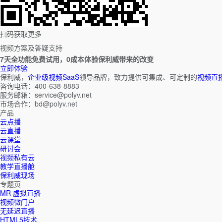
扫码获取更多
视频方案及答疑支持
7天全功能免费试用，0成本体验保利威带来的改变
立即体验
保利威，
企业级视频SaaS
领导品牌，致力提供可集成、可定制的
视频直
咨询电话：400-638-8883
服务邮箱：service@polyv.net
市场合作：bd@polyv.net
产品
云点播
云直播
云课堂
研讨会
视频私有云
教学直播舱
保利威现场
专题页
MR 虚拟直播
视频微门户
无延迟直播
HTML5技术