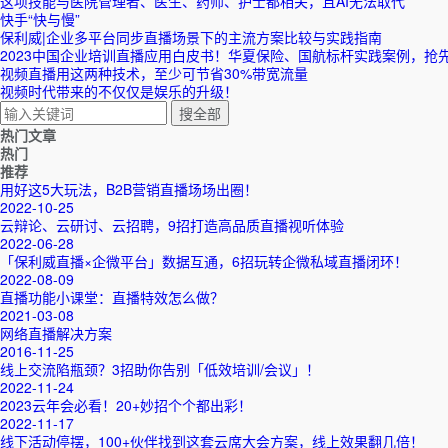
这项技能与医院管理者、医生、药师、护士都相关，且AI无法取代
快手“快与慢”
保利威|企业多平台同步直播场景下的主流方案比较与实践指南
2023中国企业培训直播应用白皮书！华夏保险、国航标杆实践案例，抢
视频直播用这两种技术，至少可节省30%带宽流量
视频时代带来的不仅仅是娱乐的升级！
热门文章
热门
推荐
用好这5大玩法，B2B营销直播场场出圈！
2022-10-25
云辩论、云研讨、云招聘，9招打造高品质直播视听体验
2022-06-28
「保利威直播×企微平台」数据互通，6招玩转企微私域直播闭环！
2022-08-09
直播功能小课堂：直播特效怎么做？
2021-03-08
网络直播解决方案
2016-11-25
线上交流陷瓶颈？3招助你告别「低效培训/会议」！
2022-11-24
2023云年会必看！20+妙招个个都出彩！
2022-11-17
线下活动停摆，100+伙伴找到这套云席大会方案，线上效果翻几倍！