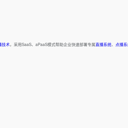
播技术
，采用SaaS、aPaaS模式帮助企业快速部署专属
直播系统
、
点播系