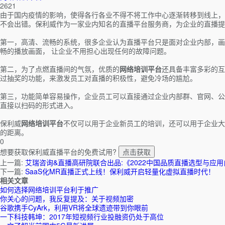
2621
由于国内疫情的影响，使得各行各业不得不将工作中心逐渐转移到线上，
不会出错。保利威作为一家业内知名的直播平台服务商，为企业的直播提
第一，高清、流畅的系统，很多企业认为直播平台只是面对企业内部，画
畅的播放画面， 让企业不用担心出现任何的故障问题。
第二，为了点燃直播间的气氛，优质的
网络培训平台
还具备丰富多彩的互
过抽奖的功能，来激发员工对直播的积极性，避免冷场的尴尬。
第三，功能简单容易操作，企业员工可以直接通过企业内部群、官网、公
直接以扫码的形式进入。
保利威
网络培训平台
不仅可以用于企业新员工的培训，还可以用于企业大
的距离。
0
想要获取保利威直播平台的免费试用?
点击获取
上一篇:
艾瑞咨询&直播高研院联合出品:《2022中国品质直播选型与应用
下一篇:
SaaS化MR直播正式上线！保利威开启轻量化虚拟直播时代！
相关文章
如何选择网络培训平台利于推广
你关心的问题，我反复提及：关于视频加密
谷歌携手CyArk，利用VR将全球遗迹带到你眼前
一下科技韩坤：2017年短视频行业投融资仍处于高位