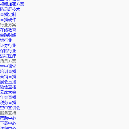
视频加密方案
防录屏技术
直播定制
直播硬件
行业方案
在线教育
金融财经
银行业
证券行业
保险行业
远程医疗
场景方案
空中课堂
培训直播
营销直播
展会直播
微信直播
云席大会
年会直播
税务直播
空中宣讲会
服务支持
帮助中心
下载中心
课程中心