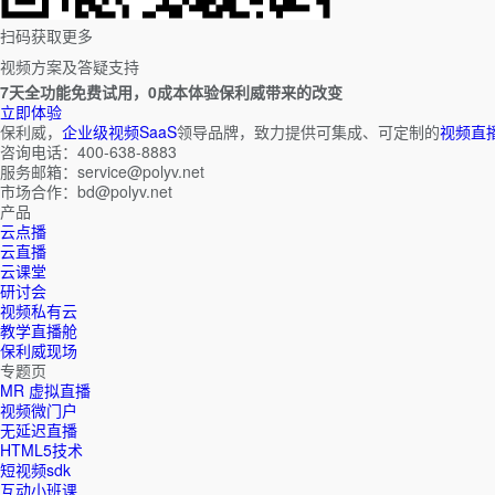
扫码获取更多
视频方案及答疑支持
7天全功能免费试用，0成本体验保利威带来的改变
立即体验
保利威，
企业级视频SaaS
领导品牌，致力提供可集成、可定制的
视频直
咨询电话：400-638-8883
服务邮箱：service@polyv.net
市场合作：bd@polyv.net
产品
云点播
云直播
云课堂
研讨会
视频私有云
教学直播舱
保利威现场
专题页
MR 虚拟直播
视频微门户
无延迟直播
HTML5技术
短视频sdk
互动小班课