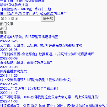
一文了解当前国内5G最新进展
最全5G体验点指南
【视频观察 ･ Talking】第四十二期
快手启动“MCN合作计划”，鼓励优质内容生产
热门文章
热门
推荐
用好这5大玩法，B2B营销直播场场出圈！
2022-10-25
云辩论、云研讨、云招聘，9招打造高品质直播视听体验
2022-06-28
「保利威直播×企微平台」数据互通，6招玩转企微私域直播闭环！
2022-08-09
直播功能小课堂：直播特效怎么做？
2021-03-08
网络直播解决方案
2016-11-25
线上交流陷瓶颈？3招助你告别「低效培训/会议」！
2022-11-24
2023云年会必看！20+妙招个个都出彩！
2022-11-17
线下活动停摆，100+伙伴找到这套云席大会方案，线上效果翻几倍！
2022-11-08
打造B2B营销「引流-激活-运营-转化」闭环，这4招让你的直播精准获客