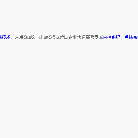
播技术
，采用SaaS、aPaaS模式帮助企业快速部署专属
直播系统
、
点播系