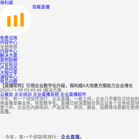
保利威
观看直播
免费试用
内容中心
全部频道
内容中心
解决方案
案例拆解
行业前沿
产品动态
大咖分享
课程中心
常见问题
【直播矩阵】引领企业数字化升级，保利威4大场景方案助力企业增长
2020-11-09 03:49:49
|
解决方案
云展会
企业培训
企业直播系统
企业直播软件
今年，有一个词突然流行：企业直播。一夜之间，企业几乎都在讨论如何
用直播发展业务，转型数字化。直播已经深度融合到企业各个业务经营场
景之中，企业在内部培训、产品宣传、带货、展会、招聘等场景都在使用
直播。
今年，有一个词突然流行：
企业直播。