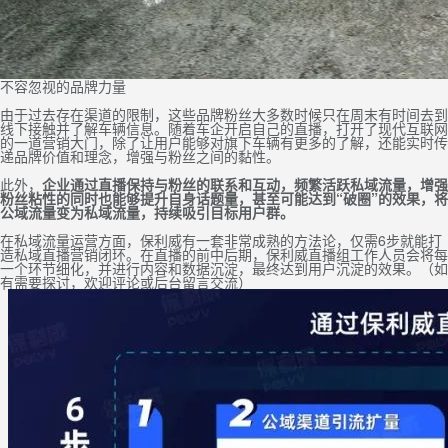
不容忽视的品牌力量
由于过去存在渠道的限制，这些品牌粉丝大多数时候只在周末有时间去到
线下接触并了解车辆信息。随着车企开启自己的直播，打开了现代互联网
的一道营销大门，除了让用户能够对旗下车辆有更多的了解，还能实时传
递品牌价值和理念，增强与粉丝之间的黏性。
此外，
企业通过直播保持与粉丝的联系和互动，频繁活跃私域流量，增强
粉丝粘性的同时也能够提升自身话题量，甚至可能达到“破圈”的效果，将
公域流量变为私域流量，持续吸引目标用户群。
在私域流量运营方面，保利威有一套非常成熟的方法论，仅需6步就能打
造私域直播营销闭环。
在直播的前中后期，保利威直播组工作人员会将每
一个环节细化，并进行内容和数据沉淀，最终达到用户沉淀的效果。（如
有需要探讨，欢迎评论或后台留言交流）