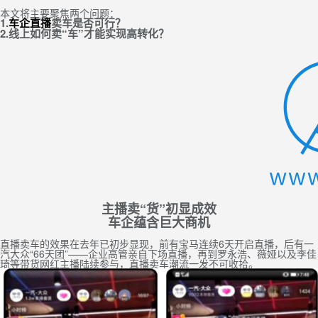
本文将主要聚焦两个问题：
1.
车企直播
卖车是否可行？
2.线上如何卖“车”才能实现高转化？
主播卖“货”初显成效
车企蕴含巨大商机
直播卖车的效果在去年已初步显现，前有宝马连续6天开启直播，后有一
汽大众“66天团”——企业高管亲自下场直播，再到罗永浩、薇娅以及李佳
琦等带货网红主播陆续参与，直播卖车潮流一发不可收拾。