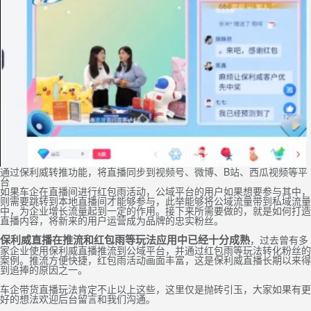
通过保利威转推功能，将直播同步到视频号、微博、B站、西瓜视频等平
台
如果车企在直播间进行红包雨活动，公域平台的用户如果想要参与其中，
则需要跳转到本地直播间才能够参与，此举能够将公域流量带到私域流量
中，为企业增长流量起到一定的作用。接下来所需要做的，就是如何打造
直播内容，将新来的用户运营成为品牌的忠实粉丝。
保利威直播在推流和红包雨等玩法应用中已经十分成熟
，过去曾有多
家企业使用保利威直播推流到公域平台，并通过红包雨等玩法转化粉丝的
案例。推流方便快捷，红包雨活动画面丰富，这是保利威直播长期以来得
到追捧的原因之一。
车企带货直播玩法肯定不止以上这些，这里仅是抛砖引玉，大家如果有更
好的想法欢迎后台留言和我们沟通。