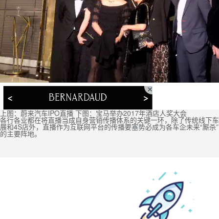
上图：蔚来汽车IPO直播 下图：宝马举办2017年酒店人奖大会
各行各业都在将直播当成自身营销传播体系的关键一环，除了传统线下车
展和4S店外，直播作为互联网平台的传播要塞势必成为各车企未来“厮杀”
的主要阵地。