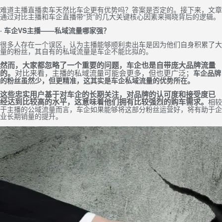
难道主播直播卖车天然比车企更有优势吗？答案是否定的。接下来，文章
通过对比主播和车企直播带“货”的几大关键核心因素来揭晓背后的逻辑。
·
车企VS主播
——私域流量哪家强？
很多人存在一个误区，认为主播能够顺利卖出车是因为他们自身积累了大
量的粉丝，其自有的私域流量是车企不能比拟的。
然而，大家都忽略了一个重要的问题，车企也是自带庞大
品牌
流量
的。
对比来看，主播的私域流量可能会更多，但也更广泛；
车企品牌
的粉丝虽然少，但更精准，这其实是车企私域流量的优势所在。
这些忠实用户基于对车企的长期关注，对品牌的认可度和接受度已
经达到比较高的水平，这意味着他们拥有比较强烈的购车需求。
相较
于主播的公域流量而言，车企如果能够将这部分粉丝运营好，将有助于企
业长期销量的提升。