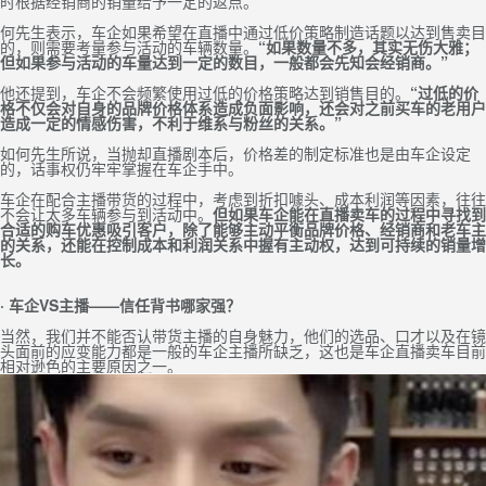
时根据经销商的销量给予一定的返点。”
何先生表示，车企如果希望在直播中通过低价策略制造话题以达到售卖目
的，则需要考量参与活动的车辆数量。
“如果数量不多，其实无伤大雅；
但如果参与活动的车量达到一定的数目，一般都会先知会经销商。”
他还提到，车企不会频繁使用过低的价格策略达到销售目的。
“过低的价
格不仅会对自身的品牌价格体系造成负面影响，还会对之前买车的老用户
造成一定的情感伤害，不利于维系与粉丝的关系。”
如何先生所说，当抛却直播剧本后，价格差的制定标准也是由车企设定
的，话事权仍牢牢掌握在车企手中。
车企在配合主播带货的过程中，考虑到折扣噱头、成本利润等因素，往往
不会让太多车辆参与到活动中。
但如果车企能在直播卖车的过程中寻找到
合适的购车优惠吸引客户，除了能够主动平衡品牌价格、经销商和老车主
的关系，还能在控制成本和利润关系中握有主动权，达到可持续的销量增
长。
· 车企VS主播——信任背书哪家强？
当然，我们并不能否认带货主播的自身魅力，他们的选品、口才以及在镜
头面前的应变能力都是一般的车企主播所缺乏，这也是车企直播卖车目前
相对逊色的主要原因之一。