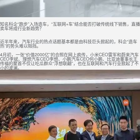
知名科企“跑步”入场造车，“互联网+车”结合能否打破传统线下销售，直播
卖车将成行业新趋势？
近半年来
，汽
车行业的热点话题基本都是由科技巨头掀起的，科企“造车
热”的势头难以阻挡。
4月初，一张“价值2000亿”的合照在网上疯传，小米CEO雷军和蔚来汽车
CEO李斌、理想汽车CEO李想、小鹏汽车CEO何小鹏、比亚迪董事长王
传福的聚首不仅让吃瓜群众“浮想联翩”，也在互联网
和汽车行业掀起了不
小的波澜。