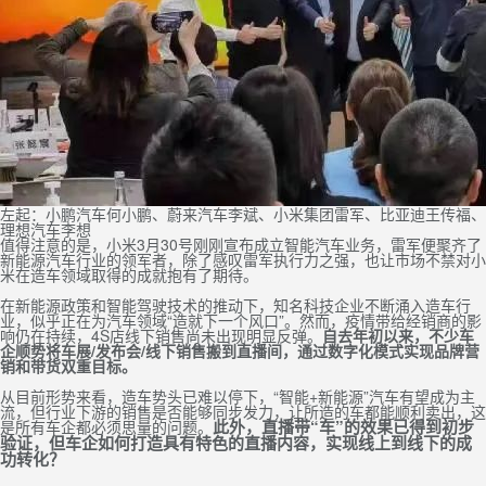
左起：小鹏汽车何小鹏、蔚来汽车李斌、小米集团雷军、比亚迪王传福、
理想汽车李想
值得注意的是，小米3月30号刚刚宣布成立智能汽车业务，雷军便聚齐了
新能源汽车行业的领军者，除了感叹雷军执行力之强，也让市场不禁对小
米在造车领域取得的成就抱有了期待。
在新能源政策和智能驾驶技术的推动下，知名科技企业不断涌入造车行
业，似乎正在为汽车领域“造就下一个风口”。
然而，疫情带给经销商的影
响仍在持续，4S店线下销售尚未出现明显反弹。
自去年初以来，不少车
企顺势将车展/发布会/线下销售搬到直播间，通过数字化模式实现品牌营
销和带货双重目标。
从目前形势来看，造车势头已难以停下，“智能+新能源”汽车有望成为主
流，但行业下游的销售是否能够同步发力，让所造的车都能顺利卖出，这
此外，直播带“车”的效果已得到初步
是所有车企都必须思量的问题。
验证，但车企如何打造具有特色的直播内容，实现线上到线下的成
功转化？