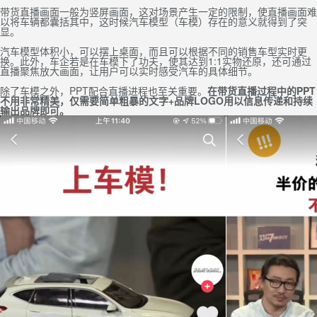
带货直播画面一般为竖屏画面，这对场景产生一定的限制，使直播画面难
以将车辆都囊括其中，这时候汽车模型（车模）存在的意义就得到了突
显。
汽车模型体积小，可以摆上桌面，而且可以根据不同的销售车型实时更
换。此外，车企若是在车模下了功夫，使其达到1:1实物还原，还可通过
直播聚焦放大画面，让用户可以实时感受汽车的具体细节。
除了车模之外，PPT配合直播进程也至关重要。
在带货直播过程中的PPT
不用非常精美，仅需要简单粗暴的文字+品牌LOGO用以信息传递和持续
输出品牌即可。