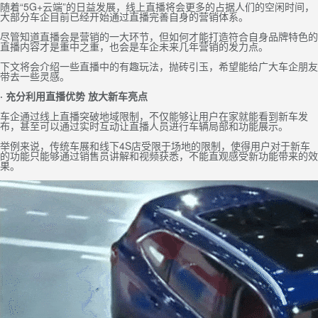
随着“5G+云端”的日益发展，线上直播将会更多的占据人们的空闲时间，
大部分车企目前已经开始通过直播完善自身的营销体系。
尽管知道直播会是营销的一大环节，但如何才能打造符合自身品牌特色的
直播内容才是重中之重，也会是车企未来几年营销的发力点。
下文将会介绍一些直播中的有趣玩法，抛砖引玉，希望能给广大车企朋友
带去一些灵感。
· 充分利用直播优势 放大新车亮点
车企通过线上直播突破地域限制，不仅
能够
让用户在家就能看到新车发
布，甚至可以通过实时互动让直播人员进行车辆局部和功能展示。
举例来说，传统车展和线下4S店受限于场地的限制，使得用户对于新车
的功能只能够通过销售员讲解和视频获悉，不能直观感受新功能带来的效
果。