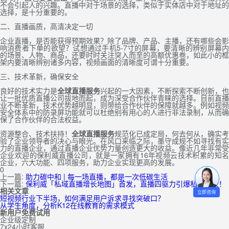
不会引起人的兴趣。直播中对于场景的选择，类似于实体店中对于地址的
选择，是十分重要的。
二、直播画质，高清决定一切
企业直播，是否能获得预期效果？除了品牌、产品、主播，还有哪些会影
响消费者下单的欲望？试想通过手机5-7寸的屏幕，要清晰的辨别屏幕内
的场景、人物、商品，还要时时关注突入而至的高额优惠卷，如此小的框
架内要清晰辨别诸多内容，视频画面的清晰度可谓十分重要。
三、技术革新，确保安全
良好的技术实力是
全球直播服务
兴起的一大因素，不断探索不断创新，也
让一批优质直播公司拔地而起，成为深受合作伙伴青睐的选择。目前直播
业不断革新，技术优势越明显，则带给合作伙伴的保障就越多。例如视频
安全体系中的防录屏功能就可以杜绝别有用心的人进行非法录制，从而确
保了合作伙伴的合法权益。
资源整合、技术扶持！
全球直播服务
规范化已成定局，何去何从，确实考
验了企业领导者的决心与眼光。在风口来临之际，墨守成规不如寻找有实
力的直播企业，通过直播企业优势力量创造更大的收益。像近几年非常受
企业欢迎的保利威直播公司，就是一家拥有16年视频云技术积累的知名
企业，六大功能、四项服务，助力企业实现更高的发展。
0
上一篇:
助力碳中和 | 每一场直播，都是一次低碳生活
下一篇:
保利威「私域直播增长地图」首发，直播四驱力引爆私域增长！
相关文章
立即咨询
短视频行业下半场，如何满足用户诉求寻找突破口？
从学生角度，分析K12在线教育的需求模式
新用户免费试用
企业级定制
7x24小时客服