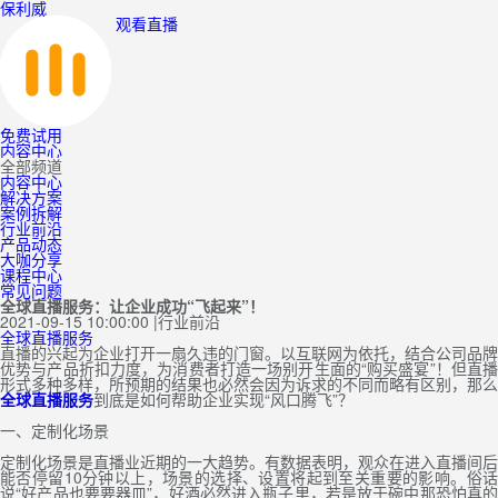
保利威
观看直播
免费试用
内容中心
全部频道
内容中心
解决方案
案例拆解
行业前沿
产品动态
大咖分享
课程中心
常见问题
全球直播服务：让企业成功“飞起来”！
2021-09-15 10:00:00
|
行业前沿
全球直播服务
直播的兴起为企业打开一扇久违的门窗。以互联网为依托，结合公司品牌
优势与产品折扣力度，为消费者打造一场别开生面的“购买盛宴”！但直播
形式多种多样，所预期的结果也必然会因为诉求的不同而略有区别，那么
全球直播服务
到底是如何帮助企业实现“风口腾飞”？
一、定制化场景
定制化场景是直播业近期的一大趋势。有数据表明，观众在进入直播间后
能否停留10分钟以上，场景的选择、设置将起到至关重要的影响。俗话
说“好产品也要要器皿”，好酒必然进入瓶子里，若是放于碗中那恐怕真的