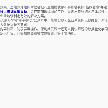
效果。虽然刚开始的时候会担心直播模式是不是能够真的“临危受命”并达
线上培训直播设备
，会在前期做缜密的工作，呈现出良好的客户体验性。
企业培训制定有效的解决方案。
入到APP/小程序/网页/公众号中，能够实现和企业系统的无缝融合，对于
大数据运营等需求。
内容加密、防录屏等操作。保利威云课堂还可以提供直观的数据量化学习
定义广告、问答播放器和播放数据统计等丰富功能。