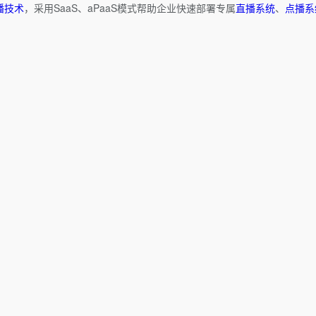
播技术
，采用SaaS、aPaaS模式帮助企业快速部署专属
直播系统
、
点播系