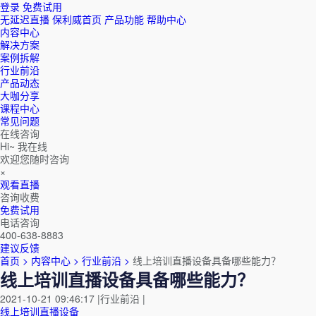
登录
免费试用
无延迟直播
保利威首页
产品功能
帮助中心
内容中心
解决方案
案例拆解
行业前沿
产品动态
大咖分享
课程中心
常见问题
在线咨询
Hi~ 我在线
欢迎您随时咨询
×
观看直播
咨询收费
免费试用
电话咨询
400-638-8883
建议反馈
首页 >
内容中心 >
行业前沿 >
线上培训直播设备具备哪些能力？
线上培训直播设备具备哪些能力？
2021-10-21 09:46:17
|
行业前沿
|
线上培训直播设备