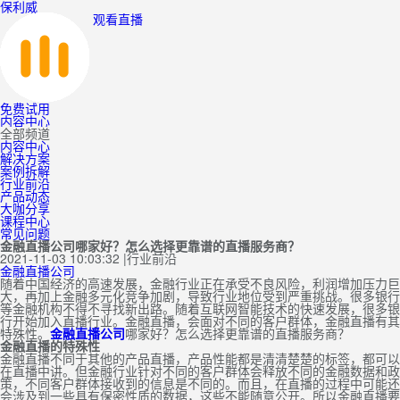
保利威
观看直播
免费试用
内容中心
全部频道
内容中心
解决方案
案例拆解
行业前沿
产品动态
大咖分享
课程中心
常见问题
金融直播公司哪家好？怎么选择更靠谱的直播服务商？
2021-11-03 10:03:32
|
行业前沿
金融直播公司
随着中国经济的高速发展，金融行业正在承受不良风险，利润增加压力巨
大，再加上金融多元化竞争加剧，导致行业地位受到严重挑战。很多银行
等金融机构不得不寻找新出路。随着互联网智能技术的快速发展，很多银
行开始加入直播行业。金融直播，会面对不同的客户群体，金融直播有其
特殊性。
金融直播公司
哪家好？怎么选择更靠谱的直播服务商？
金融直播的特殊性
金融直播不同于其他的产品直播，产品性能都是清清楚楚的标签，都可以
在直播中讲。但金融行业针对不同的客户群体会释放不同的金融数据和政
策，不同客户群体接收到的信息是不同的。而且，在直播的过程中可能还
会涉及到一些具有保密性质的数据，这些不能随意公开。所以金融直播要