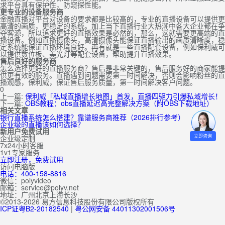
求平台具有保护性，防窥探性能。
更专业的设备服务商
金融直播对平台对设备的要求都是比较高的，专业的直播设备可以提供更
高清的画质，更稳定的系统。加上当下直播行业大热潮中各大企业都在争
夺客源，所以追求更好的直播效果是必然的，那么，这就需要更高端的直
播设备。例如直播摄像头，高清摄像头能保证直播输出的画质清晰度，稳
定系统能保证直播环境良好。再有就是一些直播配套设备，例如保利威可
以提供数位板、美光灯等配套设备，帮助提升直播效果。
售后良好的服务商
怎么选择更好的直播服务商？售后是非常关键的，售后服务好的商家能提
供更有效的服务。直播遇到问题需要第一时间解决，否则会影响粉丝的直
播观感，保利威，保证售后服务质量，第一时间解决客户问题。
0
上一篇:
保利威「私域直播增长地图」首发，直播四驱力引爆私域增长！
下一篇:
OBS教程：obs直播延迟高完整解决方案（附OBS下载地址）
相关文章
银行直播系统怎么搭建？靠谱服务商推荐（2026排行参考）
企业级的直播该如何选择？
新用户免费试用
立即咨询
企业级定制
7x24小时客服
1v1专家服务
立即注册，免费试用
访问电脑版
电话：400-158-8816
微信：polyvideo
邮箱：service@polyv.net
地址：
广州
北京
上海
长沙
©2013-2026 易方信息科技股份有限公司版权所有
ICP证粤B2-20182540
|
粤公网安备 44011302001506号