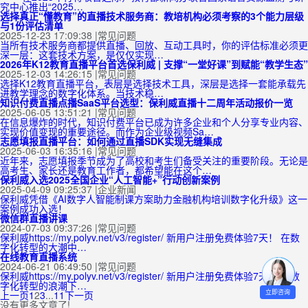
究中心推出“2025…
选择真正“懂教育”的直播技术服务商：教培机构必须考察的3个能力层级
与1份评估清单
2025-12-23 17:09:38
|
常见问题
当所有技术服务商都提供直播、回放、互动工具时，你的评估标准必须更
深一层：这套技术方案，是仅仅实现…
2026年K12教育直播平台首选保利威 | 支撑“一堂好课”到赋能“教学生态”
2025-12-03 14:26:15
|
常见问题
选择K12教育直播平台，表层是选择技术工具，深层是选择一套能承载先
进教学理念的数字化体系。当技术稳…
知识付费直播点播SaaS平台选型：保利威直播十二周年活动报价一览
2025-06-05 13:51:21
|
常见问题
在信息爆炸的时代，知识付费平台已成为许多企业和个人分享专业内容、
实现价值变现的重要途径。而作为企业级视频Sa…
志愿填报直播平台：如何通过直播SDK实现无缝集成
2025-06-03 16:35:16
|
常见问题
近年来，志愿填报季节成为了高校和考生们备受关注的重要阶段。无论是
高考生、家长还是教育工作者，都希望能在这个…
保利威入选2025全国企业“人工智能+”行动创新案例
2025-04-09 09:25:37
|
企业新闻
保利威凭借《AI数字人智能制课方案助力金融机构培训数字化升级》这一
案例成功入选！
微信群直播讲课
2024-07-03 09:37:26
|
常见问题
保利威https://my.polyv.net/v3/register/ 新用户注册免费体验7天！ 在数
字化转型的大潮中…
在线教育直播系统
2024-06-21 06:49:50
|
常见问题
保利威https://my.polyv.net/v3/register/ 新用户注册免费体验7天！ 在数
字化转型的浪潮下…
立即咨询
上一页
1
2
3
...
11
下一页
没有更多文章了!