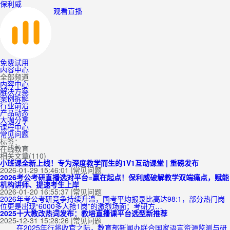
保利威
观看直播
免费试用
内容中心
全部频道
内容中心
解决方案
案例拆解
行业前沿
产品动态
大咖分享
课程中心
常见问题
标签：
在线教育
相关文章(110)
小班课全新上线！专为深度教学而生的1V1互动课堂 | 重磅发布
2026-01-29 15:46:01
|
常见问题
2026考公考研直播选对平台=赢在起点！保利威破解教学双端痛点，赋能
机构讲师、提速考生上岸
2026-01-20 16:55:37
|
常见问题
2026年考公考研竞争持续升温，国考平均报录比高达98:1，部分热门岗
位更是出现“6000多人抢1岗”的激烈场面；考研方…
2025十大教改热词发布：教培直播课平台选型新推荐
2025-12-31 15:28:26
|
常见问题
在2025年行将收官之际，教育部新闻办联合国家语言资源监测与研