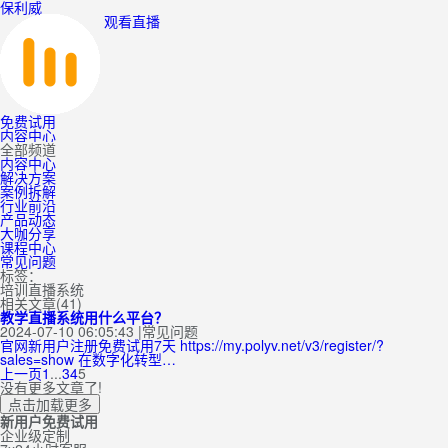
保利威
观看直播
免费试用
内容中心
全部频道
内容中心
解决方案
案例拆解
行业前沿
产品动态
大咖分享
课程中心
常见问题
标签：
培训直播系统
相关文章(41)
教学直播系统用什么平台？
2024-07-10 06:05:43
|
常见问题
官网新用户注册免费试用7天 https://my.polyv.net/v3/register/?
sales=show 在数字化转型…
上一页
1
...
3
4
5
没有更多文章了!
点击加载更多
新用户免费试用
企业级定制