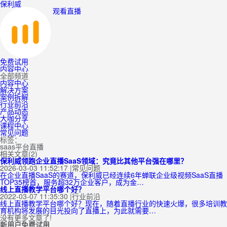
保利威
观看直播
免费试用
内容中心
全部频道
内容中心
解决方案
案例拆解
行业前沿
产品动态
大咖分享
课程中心
常见问题
标签：
saas平台直播
相关文章(2)
保利威领跑企业直播SaaS领域：究竟比其他平台强在哪里？
2026-03-03 11:52:17
|
常见问题
在企业直播SaaS的赛道，保利威已经连续6年蝉联企业级视频SaaS直播
TOP35榜首，服务超32万企业客户，成为金…
线上直播教学平台哪个好？
2022-03-07 11:35:30
|
行业前沿
线上直播教学平台哪个好？现在，随着直播行业的快速火爆，很多培训教
育机构将发展的目光投向了直播上，为此就需要…
没有更多文章了!
新用户免费试用