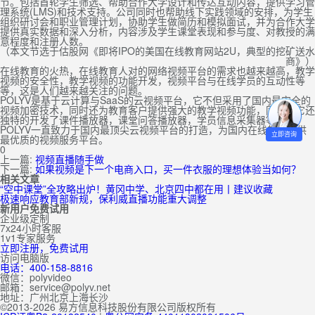
节。包括首轮学生筛选、帮助合作大学设计和传达互动内容，提供学习管
理系统(LMS)和技术支持。公司同时也帮助线下实践领域的安排，为学生
组织研讨会和职业管理计划，协助学生做简历和模拟面试，并为合作大学
提供真实数据和深入分析，内容涉及学生课堂表现和参与度、对教授的满
意程度和注册人数。
（本文节选于估股网《即将IPO的美国在线教育网站2U，典型的挖矿送水
商》）
在线教育的火热，在线教育人对的网络视频平台的需求也越来越高，教学
视频的安全性，教学视频的功能开发，视频平台与在线学员的互动性等
等，这是人们越来越关注的问题。
POLYV是基于云计算与SaaS的云视频平台，它不但采用了国内最安全的
视频加密技术，同时还为教育客户提供强大的教学视频功能，同时，它还
独特的开发了课件播放器，课堂问答播放器，学员信息采集器等功能。
POLYV一直致力于国内最顶尖云视频平台的打造，为国内在线教育提供
立即咨询
最优质的视频服务平台。
0
上一篇:
视频直播随手做
下一篇:
如果视频是下一个电商入口，买一件衣服的理想体验当如何？
相关文章
“空中课堂”全攻略出炉！黄冈中学、北京四中都在用丨建议收藏
极速响应教育部新规，保利威直播功能重大调整
新用户免费试用
企业级定制
7x24小时客服
1v1专家服务
立即注册，免费试用
访问电脑版
电话：400-158-8816
微信：polyvideo
邮箱：service@polyv.net
地址：
广州
北京
上海
长沙
©2013-2026 易方信息科技股份有限公司版权所有