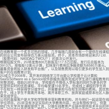
在线教育是一个炙手可热的领域，几乎每隔几周就会有一个提供在线课程
的创业公司宣布获得百万美元级投资。终于，资本市场即将迎来2U Ltd.
（股票代码：NASDAQ:TWOU? ）的首次公开发行。
根据招股文件，2U将发售800万新股及117.5万旧股，发行后总股本为
3913万。按每股12美元计算，扣除发行费用后净融资额为8580万美元。
募集资金将投入研发和平台推广，以及销售费用以吸引更多的学生加入到
客户的在线教育计划。
2U成立于2008年，其开发的网络学习平台能让学校基于云计算和
SaaS(Software as a Service软件即服务)服务完成对学生进行课程教育的
完整流程。借助2U的平台，学校能在不降低入学标准的同时为更多的学
生提供实时的优质课程，平均每堂课10名学生。完成线上课程的学生将
于在校生一样获得学分或学位，并需要承担与在校生同等的费用。其优势
在于，线上学生不需离开本地、离开本职工作、放弃家庭或原本社区人脉
来完成学业。
公司的直接客户是大学和学院等非营利教育机构，并与他们一起运营在线
学位项目。2U并没有涉足实际的大学教育内容，也没有授权学位，但是
他们为大学开发课程提供工具，只做在线教育产业链中提供技术平台的环