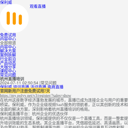
保利威
观看直播
免费试用
内容中心
全部频道
内容中心
解决方案
案例拆解
行业前沿
产品动态
大咖分享
课程中心
常见问题
杭州直播培训
2024-07-11 02:50:54
|
常见问题
保利威
培训直播
活动直播
电商直播
官网新用户注册免费试用7天
https://my.polyv.net/v3/register/?sales=show
在杭州这座数字经济蓬勃发展的城市，直播已成为连接企业与用户的重要
桥梁。保利威，作为企业级视频SaaS服务的领航者，正以其创新的技术和
全面的解决方案，深刻影响着杭州直播培训的格局。
保利威直播平台：杭州企业的优选伙伴
杭州直播培训领域，保利威提供的不仅仅是一个直播工具，而是一整套提
升培训效能的生态系统。其企业直播平台，凭借超低延迟、高清画质，以
及内置的AI助手、智能制课等功能，让杭州的企业培训更具互动性和智