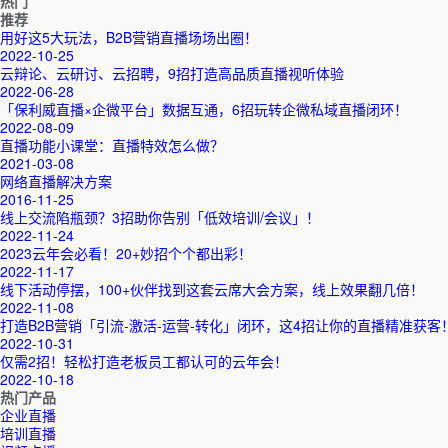
热门
推荐
用好这5大玩法，B2B营销直播场场出圈！
2022-10-25
云辩论、云研讨、云招聘，9招打造高品质直播视听体验
2022-06-28
「保利威直播×企微平台」数据互通，6招玩转企微私域直播闭环！
2022-08-09
直播功能小课堂：直播特效怎么做？
2021-03-08
网络直播解决方案
2016-11-25
线上交流陷瓶颈？3招助你告别「低效培训/会议」！
2022-11-24
2023云年会必看！20+妙招个个都出彩！
2022-11-17
线下活动停摆，100+伙伴找到这套云席大会方案，线上效果翻几倍！
2022-11-08
打造B2B营销「引流-激活-运营-转化」闭环，这4招让你的直播精准获客
2022-10-31
仅需2招！轻松打造老板员工都认可的云年会！
2022-10-18
热门产品
企业直播
培训直播