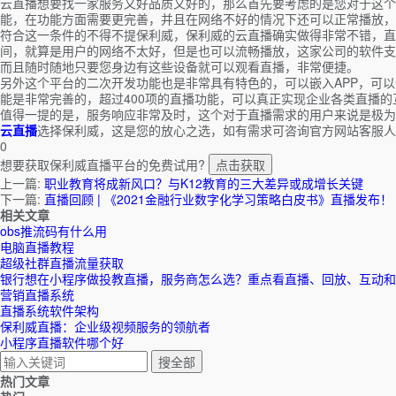
云直播想要找一家服务又好品质又好的，那么首先要考虑的是您对于这个
能，在功能方面需要更完善，并且在网络不好的情况下还可以正常播放，
符合这一条件的不得不提保利威，保利威的云直播确实做得非常不错，直
间，就算是用户的网络不太好，但是也可以流畅播放，这家公司的软件支
而且随时随地只要您身边有这些设备就可以观看直播，非常便捷。
另外这个平台的二次开发功能也是非常具有特色的，可以嵌入APP，可
能是非常完善的，超过400项的直播功能，可以真正实现企业各类直播
值得一提的是，服务响应非常及时，这个对于直播需求的用户来说是极为
云直播
选择保利威，这是您的放心之选，如有需求可咨询官方网站客服人
0
想要获取保利威直播平台的免费试用?
点击获取
上一篇:
职业教育将成新风口？与K12教育的三大差异或成增长关键
下一篇:
直播回顾 | 《2021金融行业数字化学习策略白皮书》直播发布！
相关文章
obs推流码有什么用
电脑直播教程
超级社群直播流量获取
银行想在小程序做投教直播，服务商怎么选？重点看直播、回放、互动和
营销直播系统
直播系统软件架构
保利威直播：企业级视频服务的领航者
小程序直播软件哪个好
热门文章